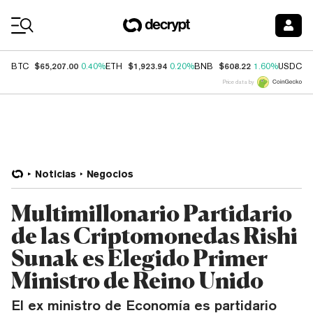
Coin Prices
$65,207.00
$1,923.94
$608.22
$
BTC
0.40%
ETH
0.20%
BNB
1.60%
USDC
Price data by
Noticias
Negocios
Multimillonario Partidario
de las Criptomonedas Rishi
Sunak es Elegido Primer
Ministro de Reino Unido
El ex ministro de Economía es partidario