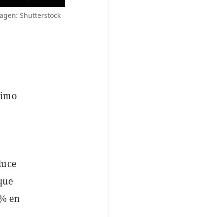
agen: Shutterstock
nimo
duce
que
2% en