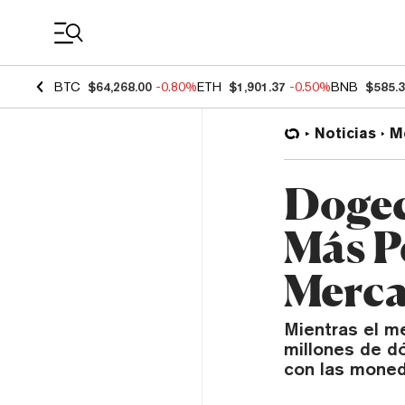
Coin Prices
BTC
$64,268.00
-0.80%
ETH
$1,901.37
-0.50%
BNB
$585.
Noticias
M
Dogec
Más P
Merc
Mientras el m
millones de d
con las moned