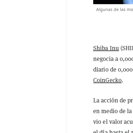
Algunas de las mo
Shiba Inu
(SHIB
negocia a 0,00
diario de 0,000
CoinGecko
.
La acción de p
en medio de la
vio el valor a
el día hasta el