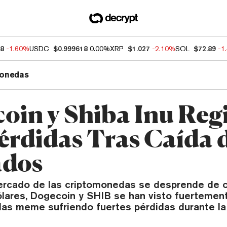
38
-1.60%
USDC
$0.999618
0.00%
XRP
$1.027
-2.10%
SOL
$72.89
-1
onedas
oin y Shiba Inu Reg
érdidas Tras Caída d
ados
ercado de las criptomonedas se desprende de o
ólares, Dogecoin y SHIB se han visto fuertemen
as meme sufriendo fuertes pérdidas durante la