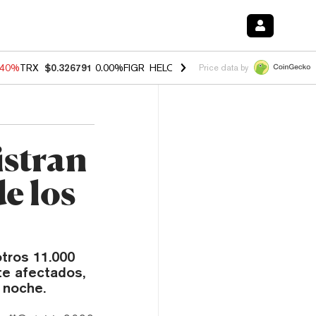
.40%
TRX
$0.326791
0.00%
FIGR_HELOC
$1.035
1.50%
HYPE
$55.60
Price data by
istran
e los
tros 11.000
te afectados,
 noche.