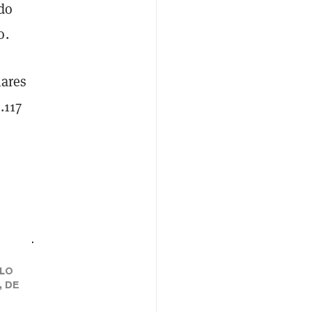
ndo
o.
lares
.117
.
ÓLO
, DE