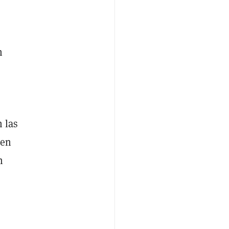
n
 las
 en
n