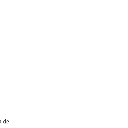
a
a de