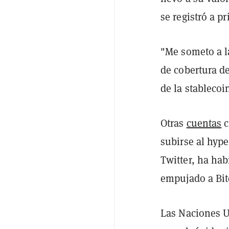
se registró a p
"Me someto a l
de cobertura d
de la stablecoi
Otras
cuentas
c
subirse al hyp
Twitter, ha ha
empujado a Bit
Las Naciones U