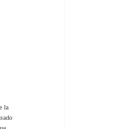
e la
asado
que