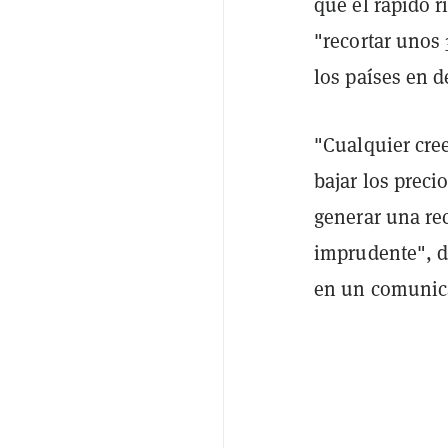
que el rápido r
"recortar unos
los países en d
"Cualquier cre
bajar los preci
generar una re
imprudente", d
en un comunica