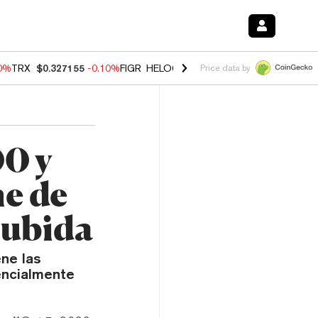
10%
TRX
$0.327155
-0.10%
FIGR_HELOC
$1.02
1.70%
HYPE
$55.56
-
Price data by
00 y
me de
Subida
ne las
encialmente