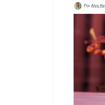
Por
Alys Ke