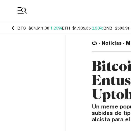
Coin Prices
BTC
$64,611.00
1.20%
ETH
$1,905.35
2.30%
BNB
$593.91
Noticias
M
Bitco
Entus
Uptob
Un meme popul
subidas de ti
alcista para el