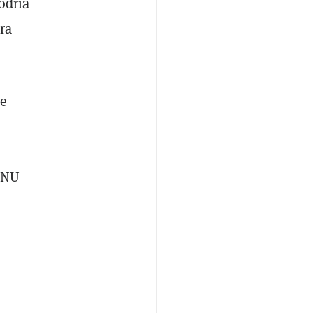
odría
ra
de
 ONU