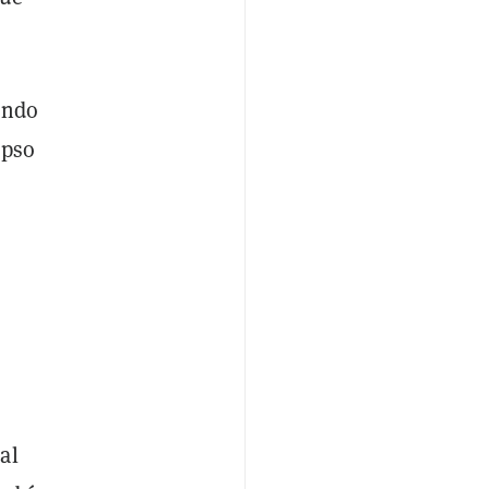
ondo
apso
al