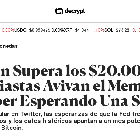
-0.80%
USDC
$0.999475
0.00%
XRP
$1.044
-1.10%
SOL
$73.22
-0.
onedas
in Supera los $20.0
iastas Avivan el Me
er Esperando Una 
ar en Twitter, las esperanzas de que la Fed fre
pos y los datos históricos apuntan a un mes pot
 Bitcoin.