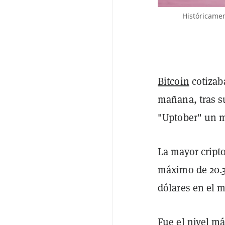
Históricamen
Bitcoin
cotizaba
mañana, tras s
"Uptober" un m
La mayor cript
máximo de 20.34
dólares en el m
Fue el nivel m