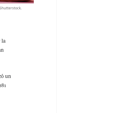
Shutterstock.
 la
an
.
zó un
281