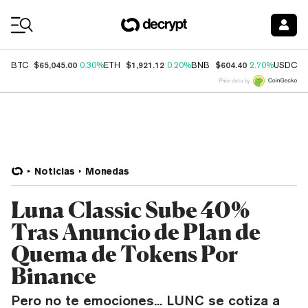
Coin Prices
$65,045.00
$1,921.12
$604.40
$
BTC
0.30%
ETH
0.20%
BNB
2.70%
USDC
Price data by
Noticias
Monedas
Luna Classic Sube 40%
Tras Anuncio de Plan de
Quema de Tokens Por
Binance
Pero no te emociones... LUNC se cotiza a