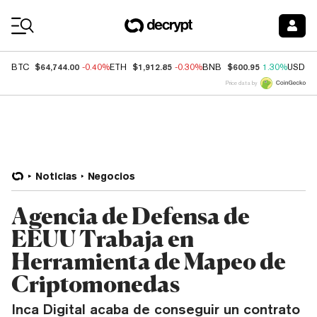
Coin Prices
$64,744.00
$1,912.85
$600.95
BTC
-0.40%
ETH
-0.30%
BNB
1.30%
USDC
Price data by
Noticias
Negocios
Agencia de Defensa de
EEUU Trabaja en
Herramienta de Mapeo de
Criptomonedas
Inca Digital acaba de conseguir un contrato