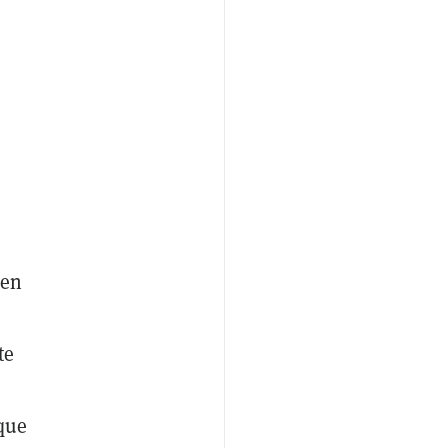
 en
te
 que