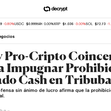
89
-0.80%
USDC
$0.999581
0.00%
XRP
$1.036
-3.00%
SOL
$72.73
-1
egocios
 Pro-Cripto Coince
a Impugnar Prohibi
do Cash en Tribuba
fensa sin ánimo de lucro afirma que la prohibic
al.