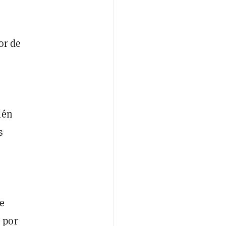
tor de
ién
s
ue
 por