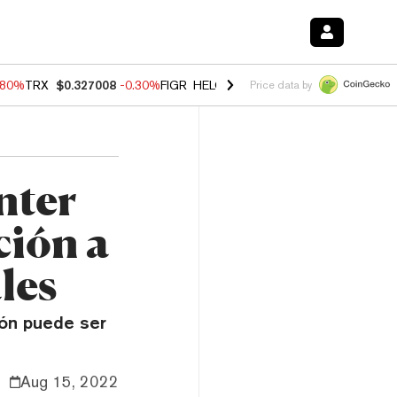
.80%
TRX
$0.327008
-0.30%
FIGR_HELOC
$1.006
-2.20%
HYPE
$56.1
Price data by
nter
ción a
les
ión puede ser
Aug 15, 2022