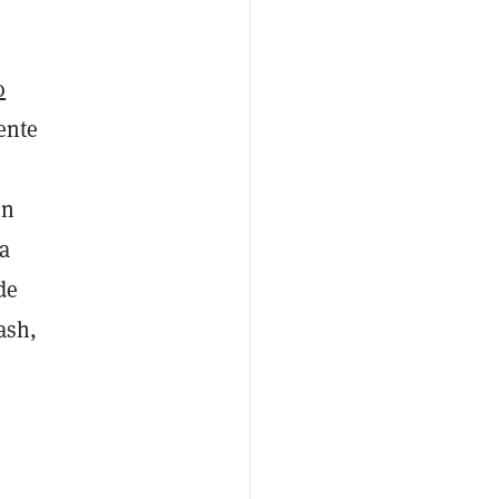
o
ente
en
la
de
ash,