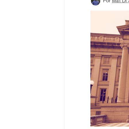
Por
Mat Di 