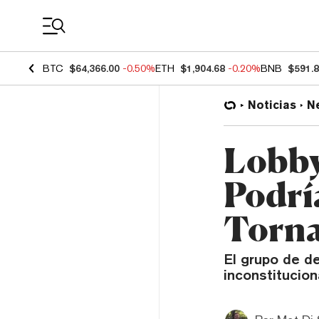
Coin Prices
BTC
$64,366.00
-0.50%
ETH
$1,904.68
-0.20%
BNB
$591.
Noticias
N
Lobby
Podrí
Torna
El grupo de de
inconstitucion