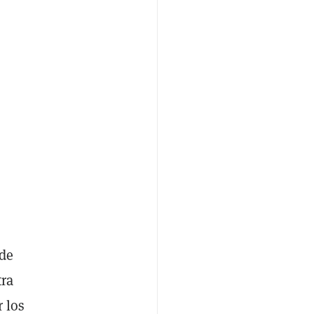
 de
tra
 los