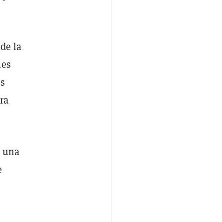
de la
les
es
ra
e una
e