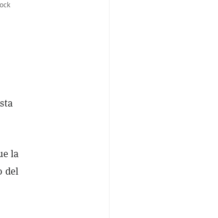
ock
sta
ue la
o del