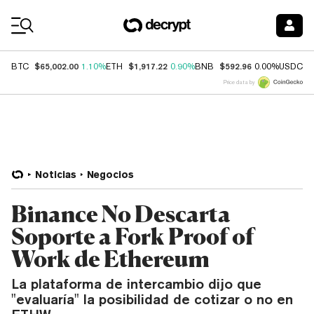
Coin Prices
$65,002.00
$1,917.22
$592.96
$
BTC
1.10%
ETH
0.90%
BNB
0.00%
USDC
Price data by
Noticias
Negocios
Binance No Descarta
Soporte a Fork Proof of
Work de Ethereum
La plataforma de intercambio dijo que
"evaluaría" la posibilidad de cotizar o no en