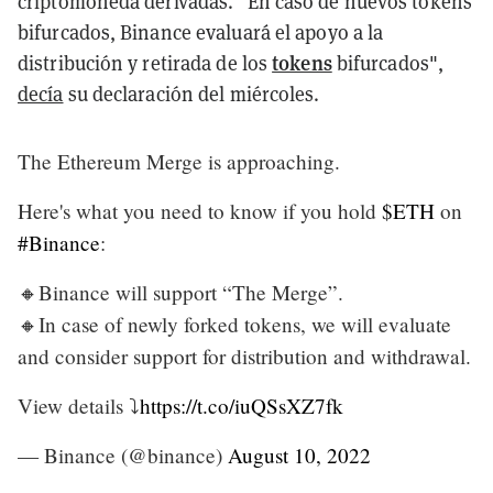
criptomoneda derivadas. "En caso de nuevos tokens
bifurcados, Binance evaluará el apoyo a la
tokens
distribución y retirada de los
bifurcados",
decía
su declaración del miércoles.
The Ethereum Merge is approaching.
Here's what you need to know if you hold
$ETH
on
#Binance
:
🔸Binance will support “The Merge”.
🔸In case of newly forked tokens, we will evaluate
and consider support for distribution and withdrawal.
View details ⤵️
https://t.co/iuQSsXZ7fk
— Binance (@binance)
August 10, 2022