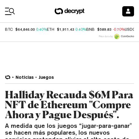
Coin Prices
$64,846.00
$1,911.43
$589.83
BTC
0.40%
ETH
0.40%
BNB
-0.70%
USDC
Price data by
Noticias
Juegos
Halliday Recauda $6M Para
NFT de Ethereum "Compre
Ahora y Pague Después".
A medida que los juegos “jugar-para-ganar"
se hacen más populares, los nuevos