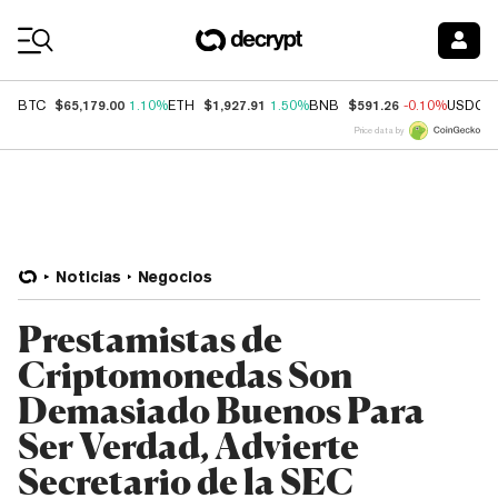
Coin Prices
$65,179.00
$1,927.91
$591.26
BTC
1.10%
ETH
1.50%
BNB
-0.10%
USDC
Price data by
Noticias
Negocios
Prestamistas de
Criptomonedas Son
Demasiado Buenos Para
Ser Verdad, Advierte
Secretario de la SEC