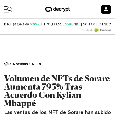
Coin Prices
$64,848.00
$1,913.55
$591.94
$
BTC
0.70%
ETH
0.50%
BNB
0.20%
USDC
Price data by
Noticias
NFTs
Volumen de NFTs de Sorare
Aumenta 795% Tras
Acuerdo Con Kylian
Mbappé
Las ventas de los NFT de Sorare han subido