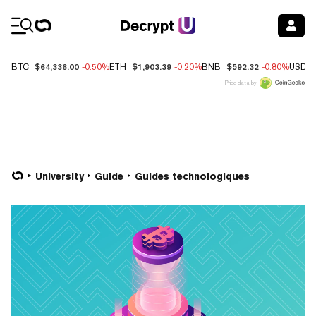
Coin Prices
$64,336.00
$1,903.39
$592.32
BTC
-0.50%
ETH
-0.20%
BNB
-0.80%
USDC
Price data by
University
Guide
Guides technologiques