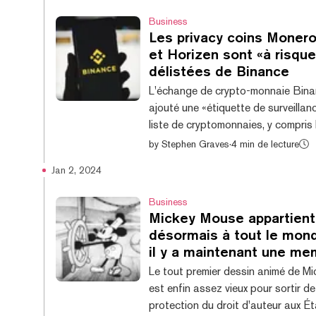
Business
Les privacy coins Monero
et Horizen sont «à risque
délistées de Binance
L'échange de crypto-monnaie Bina
ajouté une «étiquette de surveillan
liste de cryptomonnaies, y compris 
axés sur la confidentialité Monero
by
Stephen Graves
·
4 min de lecture
Zcash (ZEC), Horizen (ZEN) et Fir
Jan 2, 2024
Dans une annonce, Binance a décl
jetons avec l'étiquette de surveilla
Business
«présentent une volatilité et des r
Mickey Mouse appartient
notablement plus élevés par rappo
désormais à tout le mon
autres jetons répertoriés» et sont
il y a maintenant une me
«susceptibles de ne plus répondre
Le tout premier dessin animé de M
critères de cotation» et d'être retirés
est enfin assez vieux pour sortir de
protection du droit d'auteur aux Ét