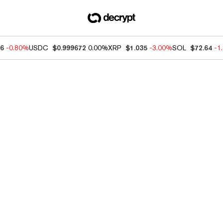
76
-0.80%
USDC
$0.999672
0.00%
XRP
$1.035
-3.00%
SOL
$72.64
-1