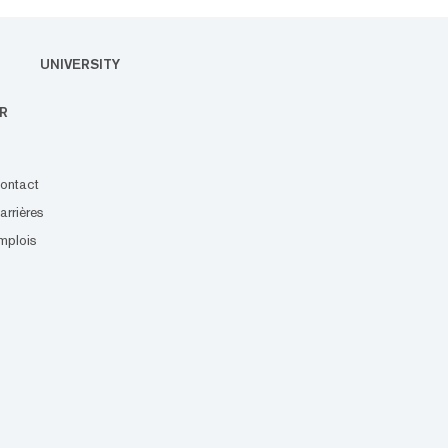
UNIVERSITY
R
ontact
arrières
mplois