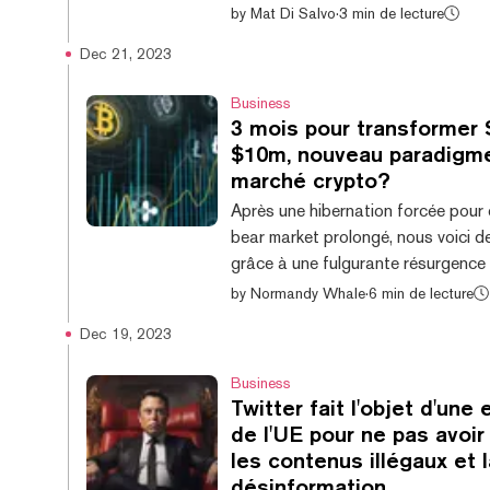
Les passionnés de crypto-monnaies
by
Mat Di Salvo
·
3 min de lecture
être de manière prévisible, marqué 
Dec 21, 2023
en créant une meme coin. Le lundi 1e
personnage de Steamboat Willie - 
Business
dessin animé de Mickey Mouse à so
3 mois pour transformer 
- est entré dans le domaine public.
$10m, nouveau paradigme
signifie que d'autres artistes peuv
marché crypto?
maintenant utiliser la version origin
Après une hibernation forcée pour
dessin animé pou...
bear market prolongé, nous voici d
grâce à une fulgurante résurgence
et un M&A trépidant qui voit Decry
by
Normandy Whale
·
6 min de lecture
RugRadio unir leurs forces pour dev
Dec 19, 2023
leader média décentralisé et un fu
de l'ad-tech. En presque 3 mois: Binance
Business
abouti ses discussions avec la just
Twitter fait l'objet d'une
américaine pour ce qui s'annonce
de l'UE pour ne pas avoi
amende record de $4.3 milliards et 
les contenus illégaux et l
incertaine pour son maintenant e
désinformation