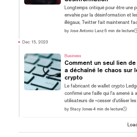
Les spéculations su...
Longtemps critiqué pour être une 
envahie par la désinformation et l
illégaux, Twitter fait maintenant fa
première enquête officielle du gou
by
Jose Antonio Lanz
·
5 min de lecture
l'Union européenne concernant sa 
Dec 15, 2023
publications liées à la guerre entre I
Hamas. Cette démarche intervient
Business
Twitter a répondu à la nouvelle loi 
Comment un seul lien de 
services numériques (DSA) de l'UE
a déchaîné le chaos sur 
fournissant un rapport sur la modé
crypto
contenu préparé en septembre, un 
Le fabricant de wallet crypto Ledg
transparence...
confirmé une faille qui l'a amené à a
utilisateurs de «cesser d'utiliser l
un ancien employé est tombé dans
by
Stacy Jones
·
4 min de lecture
escroquerie de phishing. Le nom et 
mail de l'ancien employé sont appa
Loa
code compromis. Initialement, la 