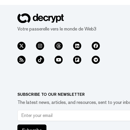
crypto a pensé que le développeur
était responsable de l'exploit, mai
ensuite confirmé que l'attaque av
parce qu'«un ancien employé de Le
tombé victim...
Votre passerelle vers le monde de Web3
SUBSCRIBE TO OUR NEWSLETTER
The latest news, articles, and resources, sent to your inb