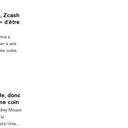
, Zcash
» d'être
nce a
ce» à une
les coins
 (XMR),
o (FIRO).
aré que les
nce
isques
rt aux
de, donc
me coin
 à nos
ickey Mouse
 de l'é...
 la
ats-Unis.