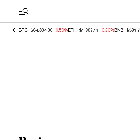
Coin Prices
BTC
$64,304.00
-0.50%
ETH
$1,902.11
-0.20%
BNB
$591.