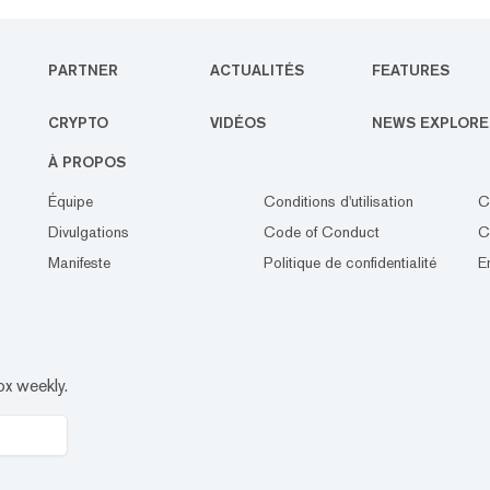
 lui-même
s Ledger a
ait commencé
PARTNER
ACTUALITÉS
FEATURES
dger est
CRYPTO
VIDÉOS
NEWS EXPLORE
À PROPOS
Équipe
Conditions d'utilisation
C
Divulgations
Code of Conduct
C
Manifeste
Politique de confidentialité
E
ox weekly.