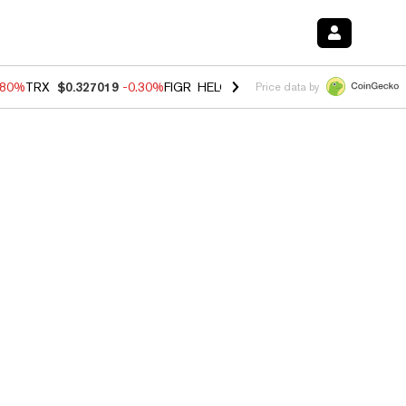
.80%
TRX
$0.327019
-0.30%
FIGR_HELOC
$1.006
-2.20%
HYPE
$56.1
Price data by