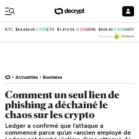
Coin Prices
$64,949.00
$1,915.54
$605.90
BTC
0.20%
ETH
-0.20%
BNB
0.50%
USDC
Price data by
Actualités
Business
Comment un seul lien de
phishing a déchaîné le
chaos sur les crypto
Ledger a confirmé que l'attaque a
commencé parce qu'un «ancien employé de