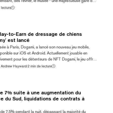
endant, dès février, le musée - une majestueuse gare du
ve gauche de la Seine, bordée par les chefs-d'œuvre de
 lecture
Gogh - ne présentera ni un seul CryptoPunk ni un
t, son nouvel art soutenu par la blockchain n'utilisera pas
pense pas que ce ser...
Play-to-Earn de dressage de chiens
y' est lancé
sée à Paris, Dogami, a lancé son nouveau jeu mobile,
onible sur iOS et Android. Actuellement jouable en
ivement pour les détenteurs de NFT Dogami, le jeu offre
etons crypto aux joueurs. Dogami Academy est un jeu
by Andrew Hayward
·
2 min de lecture
 course de chiens qui associe des éléments stratégiques
 la navigation sur un parcours d'obstacles, permettant aux
 ligne lors de différents é...
e 7% suite à une augmentation du
 du Sud, liquidations de contrats à
de 7,5% pendant la nuit, dépassant la majorité du