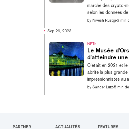
marché des crypto-mo
selon les données de 
couche 1 peut probab
by
Nivesh Rustgi
·
3 min d
échanges sur les pla
Sep 29, 2023
liquidations importa
atteint 122,8 millions
NFTs
Le Musée d'Ors
d'atteindre une
C'était en 2021 et le
abrite la plus grande
impressionnistes au m
l'incertitude consta
by
Sander Lutz
·
5 min de
personnel du musée é
l'enrichissement cult
reviendrait bientôt au
PARTNER
ACTUALITÉS
FEATURES