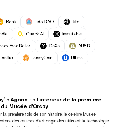
Bonk
Lido DAO
Jito
ndle
Quack AI
Immutable
gacy Frax Dollar
DeXe
AUSD
Conflux
JasmyCoin
Ultima
' d'Agoria : à l'intérieur de la première
 du Musée d'Orsay
r la première fois de son histoire, le célèbre Musée
ntera des œuvres d'art originales utilisant la technologie