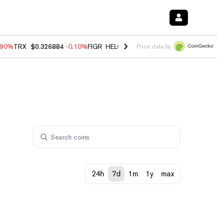
.90%
TRX
$0.326884
-0.10%
FIGR_HELOC
$1.018
-3.00%
HYPE
$55.9
Price data by
24h
7d
1m
1y
max