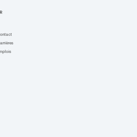
R
ontact
arrières
mplois