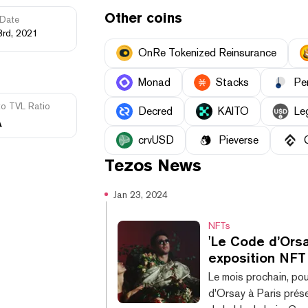
Other coins
Date
3rd, 2021
OnRe Tokenized Reinsurance
Monad
Stacks
Pe
to TVL Ratio
Decred
KAITO
Le
A
crvUSD
Pieverse
Tezos
News
Jan 23, 2024
NFTs
'Le Code d’Orsay
exposition NFT
Le mois prochain, pou
d'Orsay à Paris prése