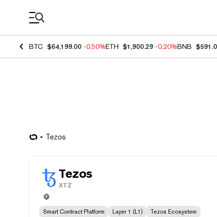
Coin Prices
BTC
$64,199.00
-0.50%
ETH
$1,900.29
-0.20%
BNB
$591.
Tezos
Tezos
XTZ
Smart Contract Platform
Layer 1 (L1)
Tezos Ecosystem