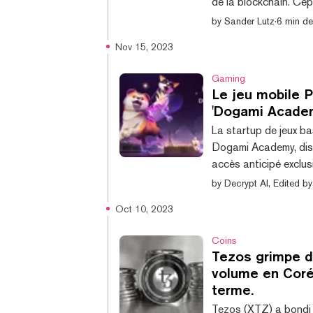
de la blockchain. Cep
XIXe siècle sur la ri
by
Sander Lutz
·
6 min de
Monet, Manet et van 
Nov 15, 2023
pingouin animé. En fai
un seul écran. «Je ne 
Gaming
Le jeu mobile 
'Dogami Academ
La startup de jeux ba
Dogami Academy, disp
accès anticipé exclus
des récompenses en j
by
Decrypt AI, Edited 
d'entraînement et de
Oct 10, 2023
à l'entraînement et à
joueurs de concourir en
Coins
Tezos grimpe d
volume en Corée
terme.
Tezos (XTZ) a bondi 