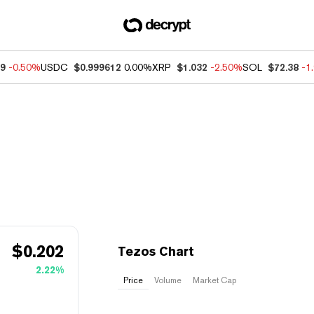
09
-0.50%
USDC
$0.999612
0.00%
XRP
$1.032
-2.50%
SOL
$72.38
-1
$
0.202
Tezos Chart
2.22%
Price
Volume
Market Cap