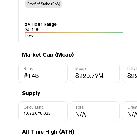
Proof of Stake (PoS)
24-Hour Range
$
0.196
Low
Market Cap (Mcap)
Rank
Mcap
Fully
#148
$220.77M
$2
Supply
Circulating
Total
Crea
1,092,678,622
N/A
N/
All Time High (ATH)