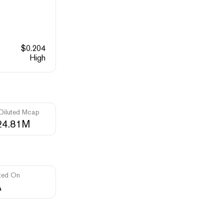
$
0.204
High
 Diluted Mcap
24.81M
ted On
A