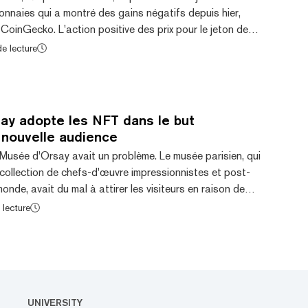
nnaies qui a montré des gains négatifs depuis hier,
CoinGecko. L'action positive des prix pour le jeton de
lement être attribuée à une augmentation du volume des
e lecture
teformes sud-coréennes telles que UpBit, ainsi qu'à des
ntes. Le volume des échanges sur 24 heures pour XTZ a
 de dollars, nettement supérieur à...
ay adopte les NFT dans le but
 nouvelle audience
 Musée d'Orsay avait un problème. Le musée parisien, qui
 collection de chefs-d'œuvre impressionnistes et post-
onde, avait du mal à attirer les visiteurs en raison de
nte des confinements liés au Covid. Certains membres du
 lecture
taient convaincus que l'engagement des Français envers
urel prévaudrait et que la fréquentation du musée
x niveaux d'avant la pandé...
UNIVERSITY