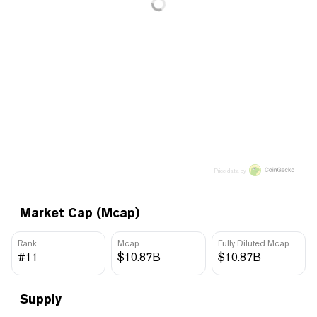
Price data by
Market Cap (Mcap)
Rank
Mcap
Fully Diluted Mcap
#11
$10.87B
$10.87B
Supply