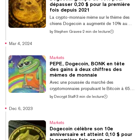
échangée sur le marché secondaire avec un
dépasser 0,20 $ pour la première
volume total d'échanges de 80 142 DOGE,
fois depuis 2021
soit près de 15 000 $ de valeur. Le prix
La crypto-monnaie mème sur le thème des
plancher actuel pour un Doge Runestone e...
chiens Dogecoin a augmenté de 10% au
cours de la dernière journée, reprenant 0,20 $
by
Stephen Graves
·
2 min de lecture
pour la première fois depuis décembre 2021.
Dogecoin est actuellement coté à 0,2038 $,
Mar 4, 2024
en hausse de 10,8% sur la journée et de
34,6% sur la semaine, selon les données de
Markets
CoinGecko. La dernière fois que la
PEPE, Dogecoin, BONK en tête
cryptomonnaie a atteint 0,20 $ était le 4
des gains à deux chiffres des
décembre 2021, selon le suivi des prix des
mèmes de monnaie
cryptomonnaies. Cela reste bien en deçà de
Avec une poussée du marché des
son prix record de 0,73 $, atteint en mai d...
cryptomonnaies propulsant le Bitcoin à 65
000 $, à seulement 6% en dessous de son
by
Decrypt Staff
·
3 min de lecture
plus haut historique, des jetons memes
comme PepeCoin, Dogecoin et BONK
Dec 6, 2023
suivent dans son sillage avec des gains à
deux chiffres sur la journée. Parmi les mèmes
Markets
coins figurant dans le top 100 des
Dogecoin célèbre son 10e
cryptocurrencies par capitalisation boursière,
anniversaire et atteint 0,10 $ pour
la grenouille PEPE mène la charge, en
la première fois en un an