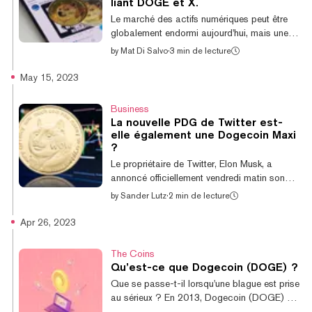
liant DOGE et X.
Marshall Hayner (@MarshallHayner) August
Le marché des actifs numériques peut être
20, 2023 Ce mécanisme de consensus, qui
globalement endormi aujourd'hui, mais une
utilise le mining pour va...
cryptomonnaie est en plein essor : Dogecoin.
by
Mat Di Salvo
·
3 min de lecture
Au moment de la rédaction de cet article, le
DOGE était en hausse de plus de 9 % au
May 15, 2023
cours des dernières 24 heures, selon
CoinGecko, se négociant à 0,08 $. Et au
Business
cours de la dernière semaine, il a augmenté
La nouvelle PDG de Twitter est-
de 19 %, ce qui en fait l'une des meilleures
elle également une Dogecoin Maxi
performances parmi les cryptomonnaies. La
?
cryptomonnaie mème originale a connu une
Le propriétaire de Twitter, Elon Musk, a
augmentation de prix lorsque le PDG de...
annoncé officiellement vendredi matin son
remplacement en tant que PDG : Linda
by
Sander Lutz
·
2 min de lecture
Yaccarino, actuelle responsable de la
publicité chez NBCUniversal. Yaccarino est
Apr 26, 2023
une dirigeante des médias chevronnée, ayant
passé près de 12 ans chez NBCUniversal et
The Coins
20 ans avant cela à diriger la publicité pour
Qu’est-ce que Dogecoin (DOGE) ?
le conglomérat de médias Turner
Que se passe-t-il lorsqu'une blague est prise
Broadcasting. Cependant, on en sait
au sérieux ? En 2013, Dogecoin (DOGE) a
relativement peu sur ses opinions sur les
été créé pour se moquer de l'industrie de la