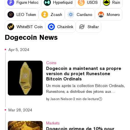
Figure Heloc
Hyperliquid
USDS
Rain
LEO Token
Zcash
Cardano
Monero
WhiteBIT Coin
Chainlink
Stellar
Dogecoin
News
Apr 5, 2024
Coins
Dogecoin a maintenant sa propre
version du projet Runestone
Bitcoin Ordinals
Un mois après la collection Bitcoin Ordinals,
Runestone, a distribué des jetons aux
portefeuilles éligibles, un projet Dogecoin
by
Jason Nelson
·
2 min de lecture
Ordinals a organisé sa propre distribution
aérienne cette semaine en l'honneur de
Mar 28, 2024
l'événement. Après la distribution aérienne
initiale de Doge Runestone, la collection de
Markets
30 272 NFT Dogecoin a commencé à être
Dogecoin grimpe de 10% pour