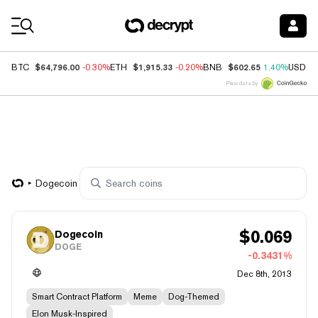
Coin Prices
$64,796.00
$1,915.33
$602.65
BTC
-0.30%
ETH
-0.20%
BNB
1.40%
USDC
Price data by
Dogecoin
$
0.069
Dogecoin
DOGE
-0.3431%
Dec 8th, 2013
Smart Contract Platform
Meme
Dog-Themed
Elon Musk-Inspired