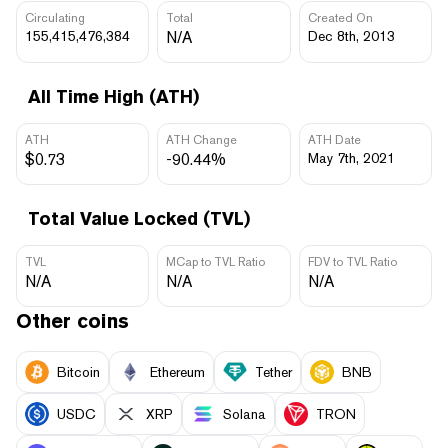
Circulating
Total
Created On
155,415,476,384
N/A
Dec 8th, 2013
All Time High (ATH)
ATH
ATH Change
ATH Date
$0.73
-90.44%
May 7th, 2021
Total Value Locked (TVL)
TVL
MCap to TVL Ratio
FDV to TVL Ratio
N/A
N/A
N/A
Other coins
Bitcoin
Ethereum
Tether
BNB
USDC
XRP
Solana
TRON