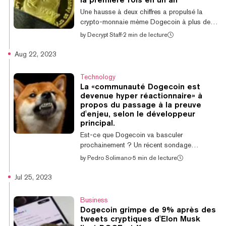
hausse de 35,6 % au cours des dernières 24
Une hausse à deux chiffres a propulsé la
heures et de 421,8 % au cours des sept
crypto-monnaie mème Dogecoin à plus de
derniers jours. Cela suff...
0,10 $ pour la première fois en un an. Le prix
by
Decrypt Staff
·
2 min de lecture
du Dogecoin se situe actuellement
légèrement au-dessus de 0,103285 $, en
Aug 22, 2023
hausse de 16,8 % sur la journée, alors que
les altcoins suivent le mouvement haussier du
Technology
Bitcoin et que la monnaie mème célèbre son
La «communauté Dogecoin est
10e anniversaire aujourd'hui. Le Dogecoin a
devenue hyper réactionnaire» à
été lancé initialement le 6 décembre 2013
propos du passage à la preuve
par les créateurs Billy Markus et Jackson
d'enjeu, selon le développeur
principal.
Palmer. La dernière fois que le Dogecoin...
Est-ce que Dogecoin va basculer
prochainement ? Un récent sondage
demandant à sa communauté si elle serait
by
Pedro Solimano
·
5 min de lecture
intéressée par le staking de ses jetons a
déclenché une discussion renouvelée autour
Jul 25, 2023
d'un possible passage à la preuve d'enjeu.
Dogecoin utilise actuellement le même
Business
mécanisme de consensus que Bitcoin
Dogecoin grimpe de 9% après des
appelé preuve de travail. If Dogecoin was
tweets cryptiques d'Elon Musk
stakeable, would you stake it? $DOGE 🐕 —