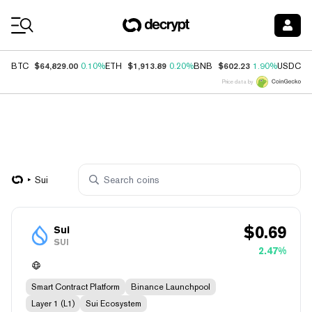
Coin Prices
$64,829.00
$1,913.89
$602.23
$
BTC
0.10%
ETH
0.20%
BNB
1.90%
USDC
Price data by
Sui
$
0.69
Sui
SUI
2.47%
Smart Contract Platform
Binance Launchpool
Layer 1 (L1)
Sui Ecosystem