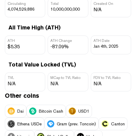
Circulating
Total
Created On
4,074,529,886
10,000,000,000
N/A
All Time High (ATH)
ATH
ATH Change
ATH Date
$5.35
-87.09%
Jan 4th, 2025
Total Value Locked (TVL)
TVL
MCap to TVL Ratio
FDV to TVL Ratio
N/A
N/A
N/A
Other coins
Dai
Bitcoin Cash
USD1
Ethena USDe
Gram (prev. Toncoin)
Canton