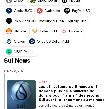
Litecoin
Global Dollar
Hedera
Circle USYC
Avalanche
PayPal USD
BlackRock USD Institutional Digital Liquidity Fund
Shiba Inu
Tether Gold
Uniswap
Cronos
Ondo US Dollar Yield
NEAR Protocol
Sui
News
May 3, 2023
Coins
Les utilisateurs de Binance ont
déposé plus de 4 milliards de
dollars pour "farmer" des jetons
SUI avant le lancement du mainnet
Les utilisateurs de Binance ont inondé