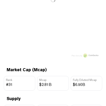
Price data by
Market Cap (Mcap)
Rank
Mcap
Fully Diluted Mcap
#31
$2.81B
$6.90B
Supply