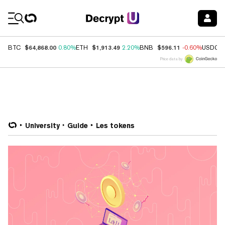
Coin Prices
$64,868.00
$1,913.49
$596.11
BTC
0.80%
ETH
2.20%
BNB
-0.60%
USDC
Price data by
University
Guide
Les tokens