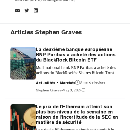
Articles Stephen Graves
La deuxième banque européenne
BNP Paribas a acheté des actions
du BlackRock Bitcoin ETF
Multinational bank BNP Paribas a acheté des
actions du BlackRock's iShares Bitcoin Trust
(IBIT), selon un dépôt de formulaire 13F
3 min de lecture
auprès de la Securities and Exchange
Actualités
Marchés
Commission (SEC) des États-Unis. Selon le
Stephen Graves
May 3, 2024
rapport 13F de la société déposé le 1er mai,
BNP Paribas a acheté 1 030 actions IBIT au
premier trimestre de 2024 à 40,47 $ l'action,
Le prix de l'Ethereum atteint son
pour un total de 41 684,10 $—moins que la
plus bas niveau de la semaine en
valeur d'un seul Bitcoin, aux prix actuels. La
raison de l'incertitude de la SEC en
deuxième plus grande banque d'Europe en
matière de sécurité
termes d'actifs, BNP Paribas...
Le prix de l'Ethereum a chuté cette nuit à la