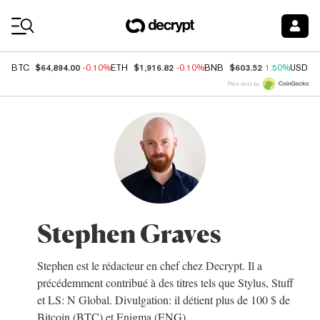
Coin Prices
$64,894.00
$1,916.82
$603.52
BTC
-0.10%
ETH
-0.10%
BNB
1.50%
USDC
Price data by
Stephen Graves
Stephen est le rédacteur en chef chez Decrypt. Il a
précédemment contribué à des titres tels que Stylus, Stuff
et LS: N Global. Divulgation: il détient plus de 100 $ de
Bitcoin (BTC) et Enigma (ENG).