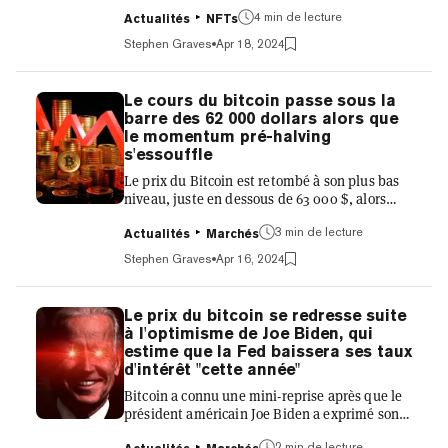
numérique avec sa nouvelle collection
4 min de lecture
MetaTABI, un NFT qui combine des
Actualités
NFTs
expériences de produits token-gated avec la
Stephen Graves
Apr 18, 2024
chaussure emblématique à bout fendu de la
marque. Le lancement, en collaboration avec
la maison de mode numérique The Fabricant,
Le cours du bitcoin passe sous la
est «métaphoriquement, un grand pas», a
barre des 62 000 dollars alors que
déclaré le président de Maison Margiela,
le momentum pré-halving
Stefano Rosso, lors d'une diffusion en direct
s'essouffle
avec la créatrice de Rug Radio, Stephy Fung...
Le prix du Bitcoin est retombé à son plus bas
niveau, juste en dessous de 63 000 $, alors
que la dynamique s'est arrêtée à l'approche de
3 min de lecture
la réduction de moitié de la récompense des
Actualités
Marchés
blocs. À trois jours de la réduction de moitié,
Stephen Graves
Apr 16, 2024
Bitcoin (BTC) a chuté à 61 867 dollars et a
effacé les gains réalisés au cours du mois
dernier. La crypto-monnaie se négocie
Le prix du bitcoin se redresse suite
actuellement à environ 62 500 $, en baisse de
à l'optimisme de Joe Biden, qui
5,6 % sur la journée et de 11,2 % sur la
estime que la Fed baissera ses taux
semaine, selon les données de CoinGecko. Le
d'intérêt "cette année"
marché des cryp...
Bitcoin a connu une mini-reprise après que le
président américain Joe Biden a exprimé son
optimisme quant aux chances d'une baisse
2 min de lecture