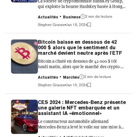
La société de cryptomonnaie HashKey Group,
qui exploite la bourse HashKey basée à Hong
Kong, a atteint le statut de «licorne» après
2 min de lecture
avoir levé près de 100 millions de dollars lors
Actualités
Business
d'un tour de financement de série A. Dans un
Stephen Graves
Jan 16, 2024
communiqué, HashKey Group a déclaré que
cette levée de fonds l'avait valorisée à 1,2
milliard de dollars, dépassant ainsi le seuil de
Bitcoin baisse en dessous de 42
1 milliard de dollars pour une entreprise
000 $ alors que le sentiment du
privée. La société a déclaré que le capital
marché devient neutre après l'ETF
nouvellement levé serait utilisé pour
Bitcoin a chuté en dessous de 42 000 $ tôt
«consolider l'éco...
lundi matin, alors que le marché des crypto-
monnaies a pris une tournure baissière après
2 min de lecture
le début de la négociation de plusieurs ETF
Actualités
Marchés
Bitcoin au comptant aux États-Unis la semaine
Stephen Graves
Jan 15, 2024
dernière. Selon les données de CoinGecko,
Bitcoin a brièvement chuté à un creux de 41
753,68 $ tôt lundi matin, avant de se redresser
CES 2024 : Mercedes-Benz présente
pour se négocier à son niveau actuel de 42 600
une galerie NFT embarquée et un
$, en baisse d'environ 0,6% sur la journée et
assistant IA «émotionnel»
de 3,5% au cours de la semaine dernière. Le
Le constructeur automobile allemand
prix de...
Mercedes-Benz a levé le voile sur une mise à
jour de son assistant virtuel embarqué dans la