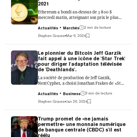
serait échappé après que les gardes l'aient
2021
emmené dans une mosquée voisine pour les
Ethereum a bondi au-dessus de 3 800 $
prières du Ramadan...
mercredi matin, atteignant son prix le plus
élevé depuis la fin de 2021. Au moment de la
2 min de lecture
publication, le prix de l'Ethereum a
Actualités
Marchés
légèrement reculé, se négociant à 3 796,53 $,
Stephen Graves
Mar 6, 2024
en hausse de 2,8 % sur la journée, selon les
données de CoinGecko. La cryptomonnaie a
été échangée pour la dernière fois au-dessus
Le pionnier du Bitcoin Jeff Garzik
de 3 800 $ le 29 décembre 2021, selon le site de
fait appel à une icône de 'Star Trek'
suivi des prix. La montée en flèche du prix de
pour diriger l'adaptation télévisée
la cryptomonnaie survient alors que
de 'Deathlands'.
l'Ethereum mis en jeu a att...
La société de production de Jeff Garzik,
NextCypher, a choisi Jonathan Frakes de «Star
Trek» pour réaliser une adaptation du roman
3 min de lecture
de science-fiction «Deathlands». Frakes, qui a
Actualités
Business
joué le rôle du commandant Riker dans «Star
Stephen Graves
Jan 26, 2024
Trek: The Next Generation», est un réalisateur
chevronné qui a dirigé des émissions de
télévision telles que «Star Trek: Strange New
Trump promet de «ne jamais
Worlds», «Star Trek: Picard» et «Leverage:
permettre» une monnaie numérique
Redemption». «C'est absolument incroyable»,
de banque centrale (CBDC) s'il est
a déclaré Garzik à Decrypt, ajoutant qu'il était
réélu