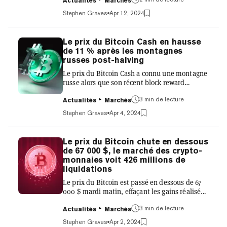
des taux cette année. Suite aux chiffres du
Actualités
Marchés
rapport sur l'IPC d'hier, qui ont montré une
Stephen Graves
Apr 12, 2024
inflation se maintenant à 3,5% en mars, Biden
a déclaré qu'il s'attendait à voir une baisse des
taux avant la fin de l'année. S'exprimant lors
Le prix du Bitcoin Cash en hausse
d'une conférence de presse au Japon, Biden a
de 11 % après les montagnes
déclaré : «Je maintiens ma prédiction qu'avant
russes post-halving
la fin de l'année, il y aura une baisse des t...
Le prix du Bitcoin Cash a connu une montagne
russe alors que son récent block reward
halving a eu lieu hier, chutant jusqu'à 565 $
3 min de lecture
avant la réduction de moitié avant de se
Actualités
Marchés
redresser. Le Bitcoin Cash est actuellement
Stephen Graves
Apr 4, 2024
coté autour de 676 $, en hausse de 11,3 % sur la
journée et de près de 20 % sur la semaine,
selon les données de CoinGecko. Au moment
Le prix du Bitcoin chute en dessous
du halving, qui a eu lieu au bloc 840000, à
de 67 000 $, le marché des crypto-
22h45 UTC le 4 mars, le prix du Bitcoin Cash
monnaies voit 426 millions de
était de 574,90 $. Environ une demi-heure
liquidations
avant la réduction...
Le prix du Bitcoin est passé en dessous de 67
000 $ mardi matin, effaçant les gains réalisés
la semaine précédente. Selon les données de
3 min de lecture
CoinGecko, le Bitcoin a baissé de 4,6 % sur la
Actualités
Marchés
journée et de 6 % sur la semaine, se négociant
Stephen Graves
Apr 2, 2024