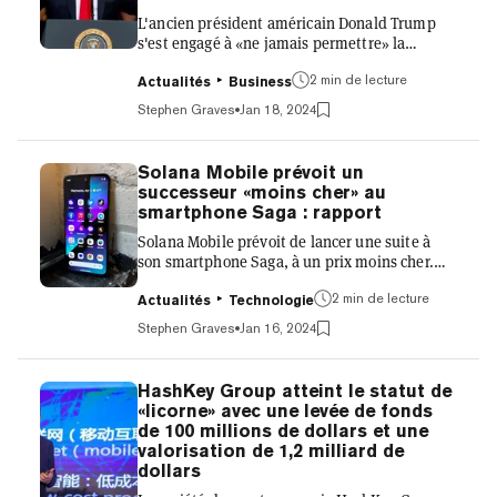
«incroyab...
L'ancien président américain Donald Trump
s'est engagé à «ne jamais permettre» la
création d'une monnaie numérique de banque
2 min de lecture
centrale (CBDC) aux États-Unis s'il est réélu.
Actualités
Business
Lors d'un discours de campagne prononcé au
Stephen Graves
Jan 18, 2024
New Hampshire, Trump a qualifié les CBDC de
«menace dangereuse pour la liberté». Dans
une «promesse de protéger les Américains de
Solana Mobile prévoit un
la tyrannie gouvernementale», Trump a
successeur «moins cher» au
déclaré que, «en tant que votre président, je
smartphone Saga : rapport
ne permettrai jamais la création d'une
Solana Mobile prévoit de lancer une suite à
monnaie numérique de banque cent...
son smartphone Saga, à un prix moins cher.
Selon une personne familière avec le sujet,
2 min de lecture
CoinDesk a rapporté que le nouveau
Actualités
Technologie
smartphone proposera du matériel différent,
Stephen Graves
Jan 16, 2024
tout en intégrant les mêmes fonctionnalités
favorables aux crypto-monnaies que le
smartphone Saga original. Celles-ci
HashKey Group atteint le statut de
comprennent un portefeuille de crypto-
«licorne» avec une levée de fonds
monnaies intégré, un magasin d'applications
de 100 millions de dollars et une
décentralisées (dapp) et un logiciel Android
valorisation de 1,2 milliard de
personnalisé. Développé par Solana Mobile
dollars
et...