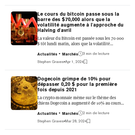
actuellement à 66 139 $. Le marché plus large
des cryptomonnaies a chuté en même temps
que le Bitcoin, la capitalisation boursière
Le cours du bitcoin passe sous la
totale de toutes les cryptomonnaies ayant
barre des $70,000 alors que la
baissé de 5,2 % pour atteindre 2,6 billions de
volatilité augmente à l'approche du
dollars, effaçant plus de 122 milliards de
Halving d'avril
dollar...
La valeur du Bitcoin est passée sous les 70 000
$ tôt lundi matin, alors que la volatilité
augmentait en prévision du très attendue
3 min de lecture
Halving de ce mois-ci. Le Bitcoin est
Actualités
Marchés
actuellement en baisse de 1,1% sur la journée,
Stephen Graves
Apr 1, 2024
se négociant autour de 69 565 $, selon les
données de CoinGecko, bien qu'il soit en
hausse de près de 4% sur la semaine. Avec le
Dogecoin grimpe de 10% pour
Bitcoin Halving prévue pour le 20 avril ou aux
dépasser 0,20 $ pour la première
alentours, une mesure pour suivre la volatilité
fois depuis 2021
de la cryptomonnaie a augmenté ces derniers
La crypto-monnaie mème sur le thème des
jours. La volat...
chiens Dogecoin a augmenté de 10% au cours
de la dernière journée, reprenant 0,20 $ pour
2 min de lecture
la première fois depuis décembre 2021.
Actualités
Marchés
Dogecoin est actuellement coté à 0,2038 $, en
Stephen Graves
Mar 28, 2024
hausse de 10,8% sur la journée et de 34,6%
sur la semaine, selon les données de