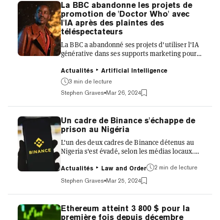
CoinGecko. La dernière fois que la
La BBC abandonne les projets de
cryptomonnaie a atteint 0,20 $ était le 4
promotion de 'Doctor Who' avec
décembre 2021, selon le suivi des prix des
l'IA après des plaintes des
cryptomonnaies. Cela reste bien en deçà de
téléspectateurs
son prix record de 0,73 $, atteint en mai d...
La BBC a abandonné ses projets d'utiliser l'IA
générative dans ses supports marketing pour
la série de science-fiction «Doctor Who», après
avoir reçu des plaintes de téléspectateurs
Actualités
Artificial Intelligence
suite à un essai. Selon le site ds plaintes de la
3 min de lecture
BBC, l'équipe marketing de la société n'a "pas
Stephen Graves
Mar 26, 2024
l'intention" d'utiliser à nouveau l'IA à la suite
d'un "petit essai" au cours duquel l'IA
générative a été utilisée pour rédiger le texte
Un cadre de Binance s'échappe de
de deux courriels promotionnels "Doctor Who"
prison au Nigéria
et de notifications mobiles. La BBC a...
L'un des deux cadres de Binance détenus au
Nigeria s'est évadé, selon les médias locaux.
La revue nigériane Premium Times a rapporté
2 min de lecture
que le directeur régional de Binance pour
Actualités
Law and Order
l'Afrique, Nadeem Anjarwalla, s'était enfui de
Stephen Graves
Mar 25, 2024
la maison d'hôtes d'Abuja où il était détenu
avec le responsable de la conformité à la
législation sur la criminalité financière de la
Ethereum atteint 3 800 $ pour la
bourse, Tigran Gambaryan. Anjarwalla se
première fois depuis décembre