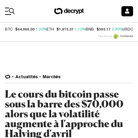
Coin Prices
$64,966.00
$1,915.37
$593.17
$
BTC
1.20%
ETH
1.10%
BNB
0.30%
USDC
Price data by
Actualités
Marchés
Le cours du bitcoin passe
sous la barre des $70,000
alors que la volatilité
augmente à l'approche du
Halving d'avril