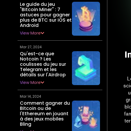
Le guide du jeu
"Bitcoin Miner" : 7
astuces pour gagner
plus de BTC sur iOS et
Android
View More
Mar 27, 2024
I
Qu'est-ce que
Notcoin ? Les
coulisses du jeu sur
Telegram et les
détails sur l'Airdrop
L
View More
sci
u
Mar 14, 2024
gr
Comment gagner du
bl
Bitcoin ou de
l'Ethereum en jouant
fam
à des jeux mobiles
te
Bling