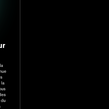
ur
la
enue
rs
 la
ous
 des
 du
n