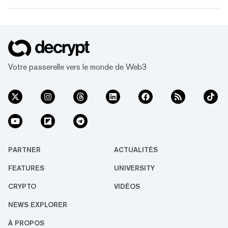
comprendre le Bitcoin halving, nous devons
d'abord comprendre la théorie derrière son
approvisionnement. L'inventeur du Bitcoin,
Satoshi Nakamoto, croyait que la rareté
pouvait créer de la valeur là où il n'y...
Votre passerelle vers le monde de Web3
PARTNER
ACTUALITÉS
FEATURES
UNIVERSITY
CRYPTO
VIDÉOS
NEWS EXPLORER
À PROPOS