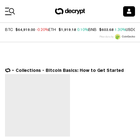
Coin Prices
$64,919.00
$1,919.18
$603.68
BTC
-0.20%
ETH
0.10%
BNB
1.30%
USDC
Price data by
Collections
Bitcoin Basics: How to Get Started