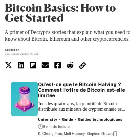
Bitcoin Basics: How to
Get Started
A primer of Decrypt's stories that explain what you need to
know about Bitcoin, Ethereum and other cryptocurrencies.
Collection
Última actualización Dec 18, 2025
Qu'est-ce que le Bitcoin Halving ?
Comment l'offre de Bitcoin est-elle
limitée
Tous les quatre ans, la quantité de Bitcoin
distribuée aux mineurs de cryptomonnaie est
réduite de moitié dans un processus connu de
manière imaginative sous le nom de Bitcoin
University
Guide
Guides technologiques
halving (ou halvening). Voici pourquoi, et
8 min de lecture
comment, cela fonctionne. La limite
Ki Chong Tran, Matt Hussey, Stephen Graves
d'approvisionnement de Bitcoin Pour