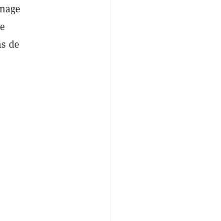
inage
re
ns de