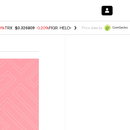
80%
TRX
$0.326809
-0.20%
FIGR_HELOC
$1.022
0.00%
HYPE
$56.28
Price data by