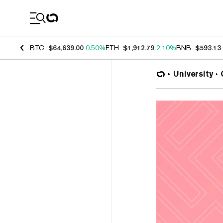
Coin Prices
BTC
$64,639.00
0.50%
ETH
$1,912.79
2.10%
BNB
$593.13
University