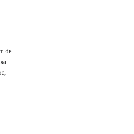
om de
par
oc,