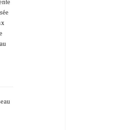
ente
isée
ux
e
 au
seau