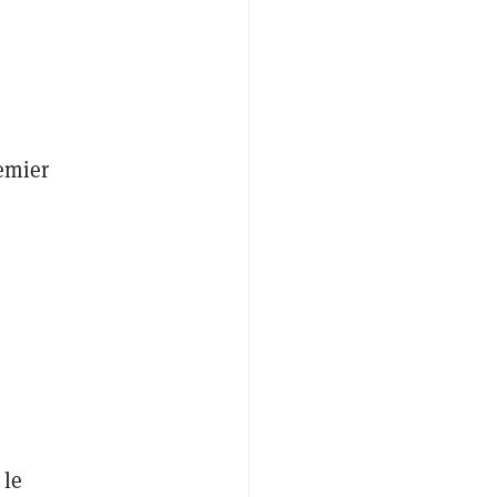
remier
 le