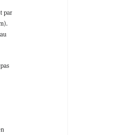
t par
m).
 au
 pas
en