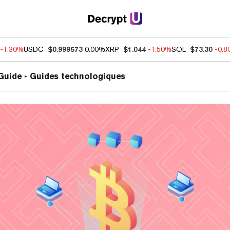
-1.30%
USDC
$0.999573
0.00%
XRP
$1.044
-1.50%
SOL
$73.30
-0.
Guide
Guides technologiques