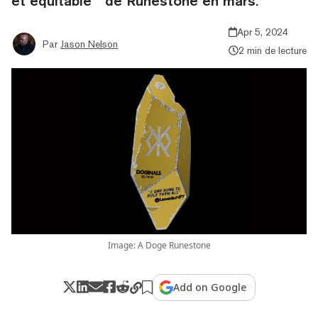
et équitable " de Runestone en mars.
Apr 5, 2024
Par
Jason Nelson
2 min de lecture
Image: A Doge Runestone
Add on Google