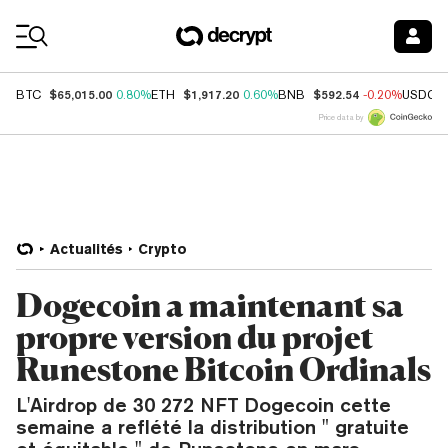
Coin Prices
$65,015.00
$1,917.20
$592.54
BTC
0.80%
ETH
0.60%
BNB
-0.20%
USDC
Price data by
Actualités
Crypto
Dogecoin a maintenant sa
propre version du projet
Runestone Bitcoin Ordinals
L'Airdrop de 30 272 NFT Dogecoin cette
semaine a reflété la distribution " gratuite