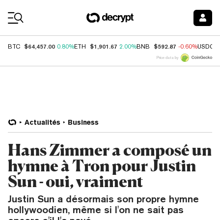
Coin Prices
$64,457.00
$1,901.67
$592.87
BTC
0.80%
ETH
2.00%
BNB
-0.60%
USDC
Price data by
Actualités
Business
Hans Zimmer a composé un
hymne à Tron pour Justin
Sun - oui, vraiment
Justin Sun a désormais son propre hymne
hollywoodien, même si l'on ne sait pas