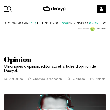
Coin Prices
$64,878.00
$1,914.37
$592.38
$
BTC
0.70%
ETH
0.50%
BNB
0.20%
USDC
Price data by
Opinion
Chroniques d'opinion, éditoriaux et articles d'opinion de
Decrypt.
Actualités
Choix de la rédaction
Business
Artificial I