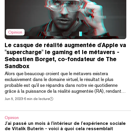
Opinion
Le casque de réalité augmentée d'Apple va
"supercharge" le gaming et le métavers -
Sebastien Borget, co-fondateur de The
Sandbox
Alors que beaucoup croient que le métavers existera
exclusivement dans le domaine virtuel, le résultat le plus
probable est qu'il se répandra dans notre vie quotidienne
grâce à la puissance de la réalité augmentée (RA), rendant le
contenu numérique omniprésent autour de nous dans un
Jun 5, 2023
·
6 min de lecture
cadre de «réalité mixte». C'est exactement la promesse de
technologies comme le casque de réalité mixte à venir
d'Apple, qui devrait être lancé lundi lors de la conférence
Opinion
annuelle WWDC. Apple a le talent de prendre...
J'ai passé un mois à l'intérieur de l'expérience sociale
de Vitalik Buterin - voici à quoi cela ressemblait