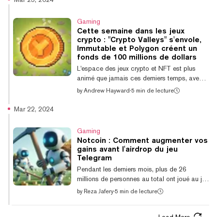
domaine de l'esport et se connecter avec les
fans. 9 Lives Interactive, le studio derrière
Gaming
Nyan Heroes, a déclaré à Decrypt que G2
Cette semaine dans les jeux
Esports aidera à promouvoir le jeu sur les
crypto : "Crypto Valleys" s'envole,
réseaux sociaux et que ses joueurs et
Immutable et Polygon créent un
influenceurs joueront et diffuseront le jeu via
fonds de 100 millions de dollars
leurs chaînes respectives. De plu...
L'espace des jeux crypto et NFT est plus
animé que jamais ces derniers temps, avec
des jeux de premier plan qui commencent à
by
Andrew Hayward
·
5 min de lecture
sortir, des largages de jetons qui
s'accumulent, et une multitude apparemment
Mar 22, 2024
constante d'autres événements se produisant
en permanence. C'est beaucoup à assimiler!
Gaming
Heureusement, Decrypt's GG est sur tous les
Notcoin : Comment augmenter vos
fronts. Et si vous avez besoin d'un moyen
gains avant l'airdrop du jeu
rapide de vous mettre à jour sur les derniers
Telegram
mouvements autour des jeux vidéo
Pendant les derniers mois, plus de 26
cryptographiques, nous lançons Cette
millions de personnes au total ont joué au jeu
semaine...
clicker viral Notcoin sur Telegram. Dans ce
by
Reza Jafery
·
5 min de lecture
jeu basé sur messagerie, les joueurs cliquent
sur un bouton pour «miner» des pièces. C'est
Load More