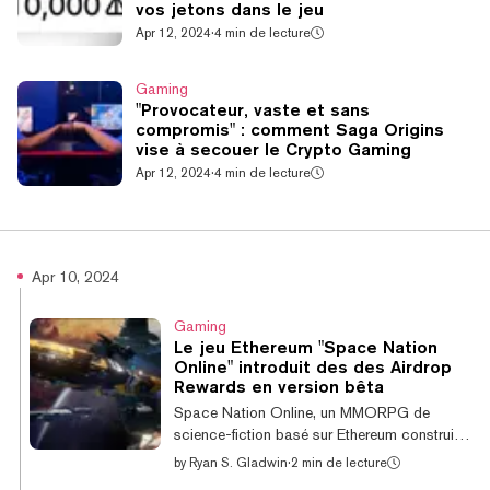
vos jetons dans le jeu
Apr 12, 2024
·
4 min de lecture
Gaming
"Provocateur, vaste et sans
compromis" : comment Saga Origins
vise à secouer le Crypto Gaming
Apr 12, 2024
·
4 min de lecture
Apr 10, 2024
Gaming
Le jeu Ethereum "Space Nation
Online" introduit des des Airdrop
Rewards en version bêta
Space Nation Online, un MMORPG de
science-fiction basé sur Ethereum construit
sur zkEVM Immutable, a annoncé un airdrop
by
Ryan S. Gladwin
·
2 min de lecture
rewards event de 10 semaines alors que le