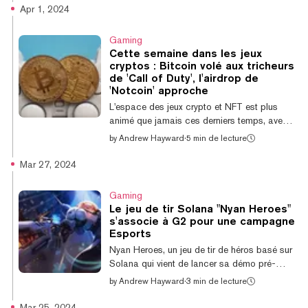
jeu est en bêta fermée. Le lundi, les joueurs
Apr 1, 2024
qui détenaient certains NFT sont devenus
éligibles pour recevoir des «éclats OIK» (des
Gaming
points d'Airdrop) pour Space Nation Online.
Cette semaine dans les jeux
Chaque jour à 9h05 UTC, un snapshot des
cryptos : Bitcoin volé aux tricheurs
détenteurs de NFT sera pris et ces joueurs
de 'Call of Duty', l'airdrop de
recevront leurs shards OIK, qui peuvent être
'Notcoin' approche
convertis en jetons OIK selon un...
L'espace des jeux crypto et NFT est plus
animé que jamais ces derniers temps, avec
des jeux de premier plan qui commencent à
by
Andrew Hayward
·
5 min de lecture
sortir, des airdrops qui s'accumulent, et une
multitude apparemment constante d'autres
Mar 27, 2024
événements se produisant en permanence.
C'est beaucoup à assimiler! Heureusement,
Gaming
Decrypt's GG est sur le coup. Et si vous avez
Le jeu de tir Solana "Nyan Heroes"
besoin d'un moyen rapide de vous mettre à
s'associe à G2 pour une campagne
jour sur les derniers mouvements autour des
Esports
jeux vidéo crypto, nous lançons Cette
Nyan Heroes, un jeu de tir de héros basé sur
semaine dans les jeux crypto. Notre...
Solana qui vient de lancer sa démo pré-
alpha sur l'Epic Games Store mardi, a
by
Andrew Hayward
·
3 min de lecture
annoncé mercredi une collaboration avec G2
Esports pour revendiquer sa place dans le
Mar 25, 2024