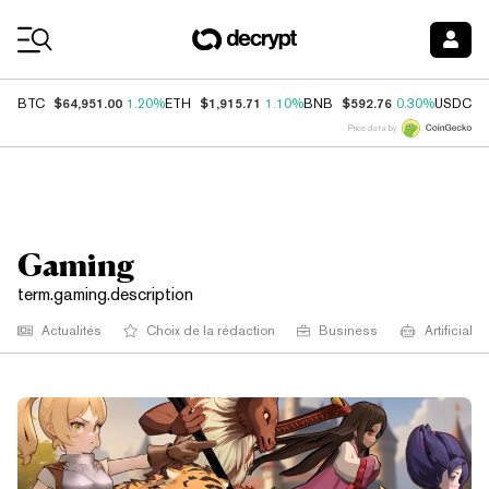
Coin Prices
$64,951.00
$1,915.71
$592.76
$
BTC
1.20%
ETH
1.10%
BNB
0.30%
USDC
Price data by
Gaming
term.gaming.description
Actualités
Choix de la rédaction
Business
Artificial I