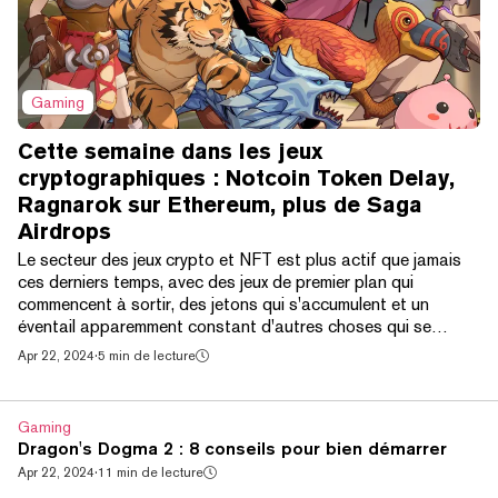
Gaming
Cette semaine dans les jeux
cryptographiques : Notcoin Token Delay,
Ragnarok sur Ethereum, plus de Saga
Airdrops
Le secteur des jeux crypto et NFT est plus actif que jamais
ces derniers temps, avec des jeux de premier plan qui
commencent à sortir, des jetons qui s'accumulent et un
éventail apparemment constant d'autres choses qui se
produisent à tout moment. C'est beaucoup à assimiler !
Apr 22, 2024
·
5 min de lecture
Heureusement, GG est au cœur de l'action. Et si vous avez
besoin d'un moyen rapide de vous tenir au courant des
derniers mouvements autour des jeux vidéo cryptographiques,
Gaming
nous sommes heureux de vous présenter This Week in...
Dragon's Dogma 2 : 8 conseils pour bien démarrer
Apr 22, 2024
·
11 min de lecture