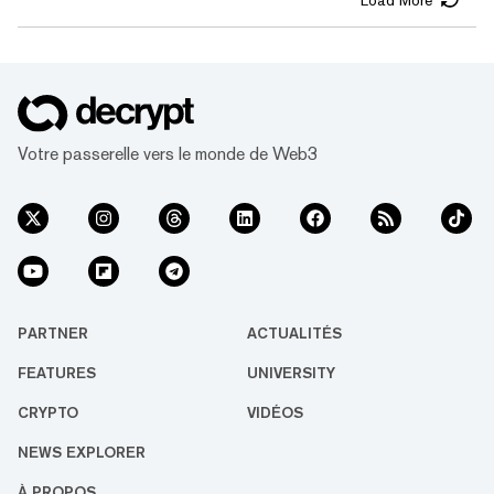
aussi simple que cela, mais aussi beaucoup
plus engageant que cela pourrait sembler.
Initialement, il n'était pas clair si Notcoin
lancerait ou non une véritable cryptomonnaie,
mais l'équipe a récemment confirmé qu'elle
lancera effectivement un jeton sur The Open
Network (TON), p...
Votre passerelle vers le monde de Web3
PARTNER
ACTUALITÉS
FEATURES
UNIVERSITY
CRYPTO
VIDÉOS
NEWS EXPLORER
À PROPOS