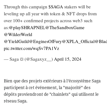
Through this campaign
$SAGA
stakers will be
leveling up all year with token & NFT drops from
over 100+ confirmed projects across web3 such
as:
@playSHRAPNEL
@TheSandboxGame
@WilderWorld
@YieldGuild
@EnginesOfFury
@XPLA_Official
@Blad
pic.twitter.com/wqSv7PA1Vz
— Saga ⛋ (@Sagaxyz__)
April 15, 2024
Bien que des projets extérieurs à l'écosystème Saga
participent à cet événement, la "majorité" des
dépôts proviendront de "chainlets" qui utilisent le
réseau Saga.