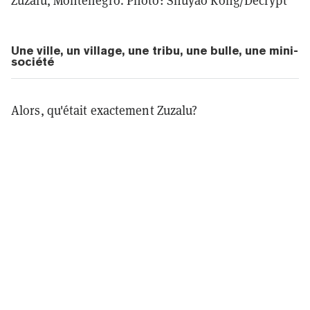
Zuzalu, Monténégro. Photo: Shuyao Kong/Decrypt
Une ville, un village, une tribu, une bulle, une mini-
société
Alors, qu'était exactement Zuzalu?