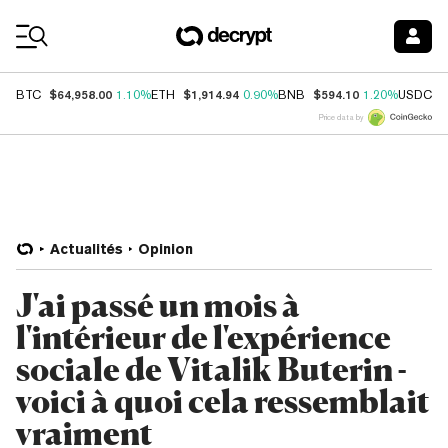
Coin Prices
$64,958.00
$1,914.94
$594.10
$
BTC
1.10%
ETH
0.90%
BNB
1.20%
USDC
Price data by
Actualités
Opinion
J'ai passé un mois à
l'intérieur de l'expérience
sociale de Vitalik Buterin -
voici à quoi cela ressemblait
vraiment