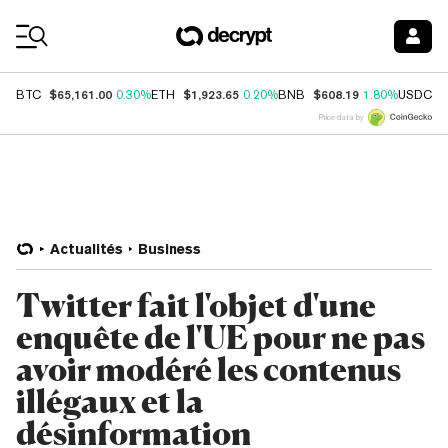
Coin Prices
$65,161.00
$1,923.65
$608.19
$
BTC
0.30%
ETH
0.20%
BNB
1.80%
USDC
Price data by
Actualités
Business
Twitter fait l'objet d'une
enquête de l'UE pour ne pas
avoir modéré les contenus
illégaux et la
désinformation