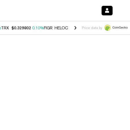
%
TRX
$0.329802
0.10%
FIGR_HELOC
$1.001
-2.70%
HYPE
$54.22
-1
Price data by