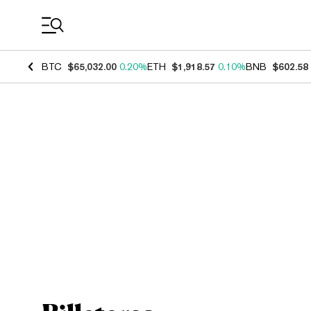
Coin Prices
BTC
$65,032.00
0.20%
ETH
$1,918.57
0.10%
BNB
$602.58