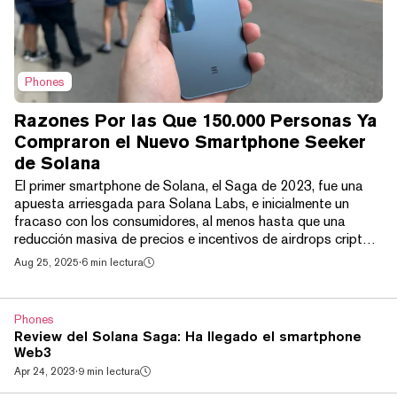
Phones
Razones Por las Que 150.000 Personas Ya
Compraron el Nuevo Smartphone Seeker
de Solana
El primer smartphone de Solana, el Saga de 2023, fue una
apuesta arriesgada para Solana Labs, e inicialmente un
fracaso con los consumidores, al menos hasta que una
reducción masiva de precios e incentivos de airdrops cripto
generaron una demanda súbita que agotó las existencias
Aug 25, 2025
·
6 min lectura
meses después del lanzamiento. Ahora, ha llegado el modelo
2.0. El nuevo Seeker es un intento de Solana por entregar un
teléfono cripto más atractivo. Cuesta la mitad del precio del
Phones
Saga en su lanzamiento, actualmente se...
Review del Solana Saga: Ha llegado el smartphone
Web3
Apr 24, 2023
·
9 min lectura