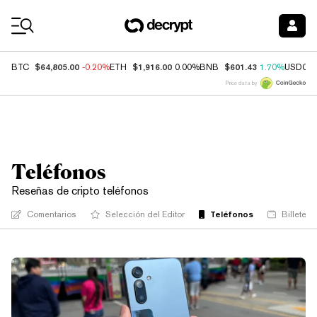
Coin Prices
$64,805.00
$1,916.00
$601.43
BTC
-0.20%
ETH
0.00%
BNB
1.70%
USDC
Price data by
Teléfonos
Reseñas de cripto teléfonos
Teléfonos
Comentarios
Selección del Editor
Billetera