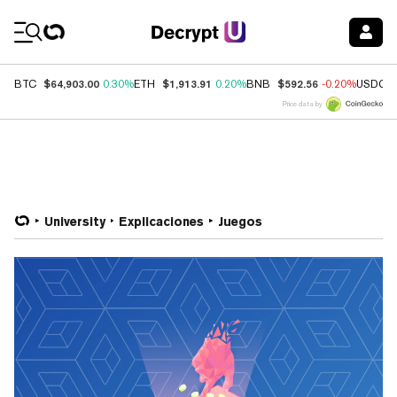
Coin Prices
$64,903.00
$1,913.91
$592.56
BTC
0.30%
ETH
0.20%
BNB
-0.20%
USDC
Price data by
University
Explicaciones
Juegos