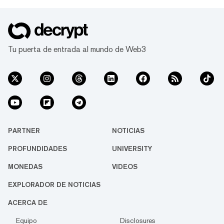
participar en la industria descentralizada que
cubrimos, y de experimentar cómo las
criptomonedas pueden estimular el
compromiso de los lectores. Lo vemos como...
Tu puerta de entrada al mundo de Web3
PARTNER
NOTICIAS
PROFUNDIDADES
UNIVERSITY
MONEDAS
VIDEOS
EXPLORADOR DE NOTICIAS
ACERCA DE
Equipo
Disclosures