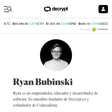
Coin Prices
$65,046.00
$1,921.90
$605.10
$
BTC
0.20%
ETH
0.50%
BNB
2.30%
USDC
Price data by
Ryan Bubinski
Ryan es un emprendedor, educador y desarrollador de
software. Es miembro fundador de Decrypt.co y
cofundador de Codecademy.