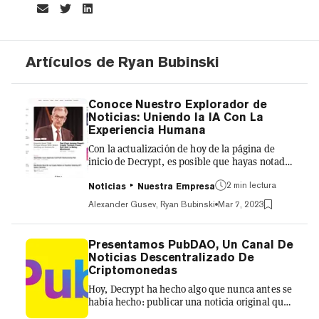
Artículos de Ryan Bubinski
Conoce Nuestro Explorador de
Noticias: Uniendo la IA Con La
Experiencia Humana
Con la actualización de hoy de la página de
inicio de Decrypt, es posible que hayas notado
la adición de una nueva sección con una huella
2 min lectura
modesta: un feed de titulares de noticias de
Noticias
Nuestra Empresa
última hora resumidos a través de una
Alexander Gusev, Ryan Bubinski
Mar 7, 2023
Inteligencia Artificial y generados a partir de
fuentes de toda la web. A esta función la
llamamos Explorador de Noticias. 💇‍♀️En
Presentamos PubDAO, Un Canal De
Decrypt iniciamos marzo con un nuevo look💇
Noticias Descentralizado De
Ahora además de ofrecerte la mejor
Criptomonedas
información, también deleitamos tus ojos con
Hoy, Decrypt ha hecho algo que nunca antes se
un visual más limpio y b...
había hecho: publicar una noticia original que
también se publicará en varios otros sitios. El