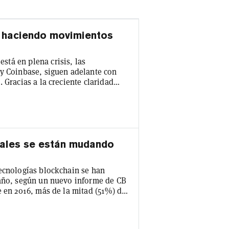
n haciendo movimientos
tá en plena crisis, las
 y Coinbase, siguen adelante con
dad
ges se han trasladado o invertido
 de Binance en Corea del Sur El 6
con depósitos fiduciarios, lo que
iales se están mudando
tecnologías blockchain se han
 año, según un nuevo informe de CB
e en 2016, más de la mitad (51%) de
 en el sector eran para empresas
e tienen su sede en China. En 2019,
cayó al 31% y la de China subió al