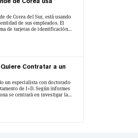
ande de Corea usa
e de Corea del Sur, está usando
identidad de sus empleados. El
a de tarjetas de identificación
el Banco Nonghyup y SK Telecom.
rán el sistema Distributed ID para
zando una llave digital de tarjetas
 Quiere Contratar a un
do un especialista con doctorado
rtamento de I+D. Según informes
ona se centrará en investigar la
uso de tecnologías blockchain. El
maneras de estructurar y operar
esar las transacciones. Los