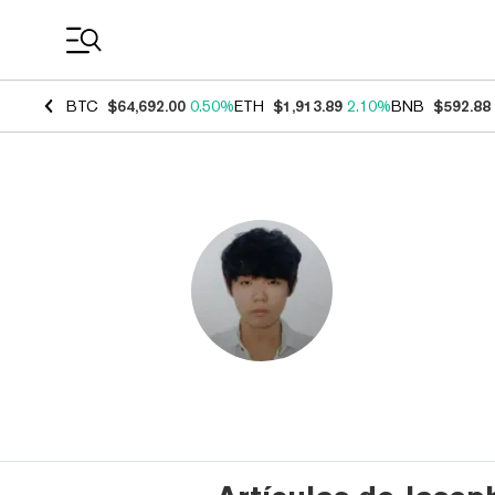
Coin Prices
BTC
$64,692.00
0.50%
ETH
$1,913.89
2.10%
BNB
$592.88