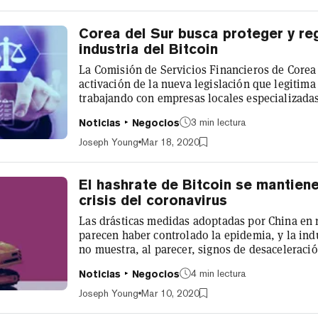
22%. El aumento de...
Corea del Sur busca proteger y re
industria del Bitcoin
La Comisión de Servicios Financieros de Corea 
activación de la nueva legislación que legitima
trabajando con empresas locales especializadas en est
Información Financiera Especial, que exige qu
3 min lectura
Noticias
Negocios
criptomonedas se registren ante las autoridades
a las directrices del Grupo de Acción Financier
Joseph Young
Mar 18, 2020
oficialmente en vigor en marzo de 202...
El hashrate de Bitcoin se mantiene
crisis del coronavirus
Las drásticas medidas adoptadas por China en 
parecen haber controlado la epidemia, y la indu
no muestra, al parecer, signos de desaceleració
mitad del hashrate de Bitcoin proviene de las 
4 min lectura
Noticias
Negocios
establecido constantemente nuevos máximos du
que se haya producido ninguna disminución im
Joseph Young
Mar 10, 2020
de la crisis del coronavirus en febrer...