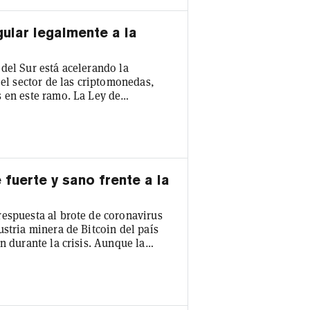
gular legalmente a la
del Sur está acelerando la
 el sector de las criptomonedas,
e ramo. La Ley de
e las empresas relacionadas con
 financieras locales y se adhieran
a Internacional (GAFI), entrará
 fuerte y sano frente a la
respuesta al brote de coronavirus
stria minera de Bitcoin del país
n durante la crisis. Aunque la
pools mineras chinas, ha
rante los últimos dos meses, sin
portante durante el punto álgido