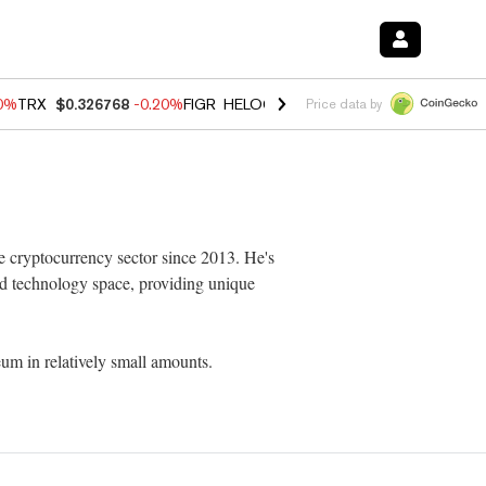
80%
TRX
$0.326768
-0.20%
FIGR_HELOC
$1.02
0.00%
HYPE
$56.19
-
Price data by
e cryptocurrency sector since 2013. He's
nd technology space, providing unique
um in relatively small amounts.