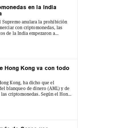
omonedas en la India
a
l Supremo anulara la prohibición
omerciar con criptomonedas, las
tos de la India empezaron a
omo WazirX, una de las principales
an comenzado a facilitar los
 primera vez en 19 meses. Nischal
de Hong Kong va con todo
Hong Kong, ha dicho que el
 del blanqueo de dinero (AML) y de
n las criptomonedas. Según el Hong
ciera Internacional (GAFI), un
normativo actual de Hong Kong en
o. Recomendó que Hong Kong