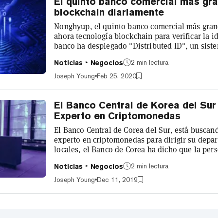
El quinto banco comercial más gr
blockchain diariamente
Nonghyup, el quinto banco comercial más grand
ahora tecnología blockchain para verificar la 
banco ha desplegado "Distributed ID", un sistem
impulsado por una blockchain, co-creado por 
2 min lectura
Noticias
Negocios
Alrededor de 20 empleados de Nonghyup utiliza
registrarse al entrar y al salir del trabajo, utili
Joseph Young
Feb 25, 2020
en sus teléfonos intelig...
El Banco Central de Korea del Sur
Experto en Criptomonedas
El Banco Central de Corea del Sur, está buscan
experto en criptomonedas para dirigir su depa
locales, el Banco de Corea ha dicho que la pers
viabilidad de un sistema de pago basado en el 
2 min lectura
Noticias
Negocios
departamento en su conjunto explorará varias 
una plataforma de cadena de bloques para proc
Joseph Young
Dec 11, 2019
informes locales especulan que el...