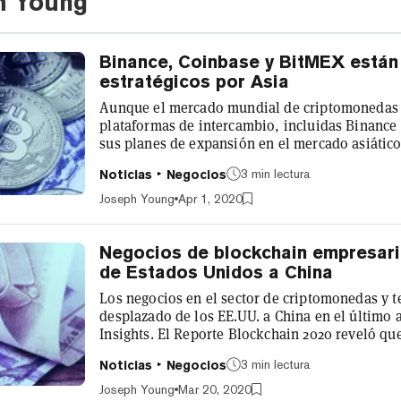
h Young
Binance, Coinbase y BitMEX está
estratégicos por Asia
Aunque el mercado mundial de criptomonedas es
plataformas de intercambio, incluidas Binance
sus planes de expansión en el mercado asiático. Gracias a la creciente clari
normativa, en el último mes al menos 3 exchan
3 min lectura
Noticias
Negocios
en Corea del Sur, Japón y la India. Lanzamiento
de abril se lanzará oficialmente Binance Corea 
Joseph Young
Apr 1, 2020
permitirá a los usuarios locale...
Negocios de blockchain empresar
de Estados Unidos a China
Los negocios en el sector de criptomonedas y 
desplazado de los EE.UU. a China en el último
Insights. El Reporte Blockchain 2020 reveló qu
los acuerdos respaldados por Capital de Riesgo
3 min lectura
Noticias
Negocios
con sede en EE.UU., con sólo un 2% para las qu
la participación de los EE.UU. en los acuerdos 
Joseph Young
Mar 20, 2020