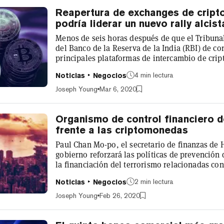
Reapertura de exchanges de cript
podría liderar un nuevo rally alcist
Menos de seis horas después de que el Tribuna
del Banco de la Reserva de la India (RBI) de c
principales plataformas de intercambio de crip
procesar depósitos bancarios. Tanto CoinDCX c
4 min lectura
Noticias
Negocios
exchanges de la India adquirida por Binance, h
depósitos bancarios en rupias indias (INR) por
Joseph Young
Mar 6, 2020
Shetty, el director general de Wazi...
Organismo de control financiero 
frente a las criptomonedas
Paul Chan Mo-po, el secretario de finanzas de 
gobierno reforzará las políticas de prevención
la financiación del terrorismo relacionadas co
Kong Economic Times, el Grupo de Acción Finan
2 min lectura
Noticias
Negocios
organismo de control del G7, evaluó el marco 
materia de lucha contra el blanqueo de diner
Joseph Young
Feb 26, 2020
reforzara las políticas relativas al uso...