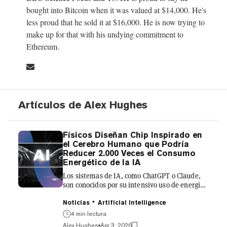
bought into Bitcoin when it was valued at $14,000. He's
less proud that he sold it at $16,000. He is now trying to
make up for that with his undying commitment to
Ethereum.
Artículos de Alex Hughes
Físicos Diseñan Chip Inspirado en
el Cerebro Humano que Podría
Reducer 2.000 Veces el Consumo
Energético de la IA
Los sistemas de IA, como ChatGPT o Claude,
son conocidos por su intensivo uso de energía.
Necesitan almacenar datos en un lugar y luego
procesarlos en otro, moviéndolos
Noticias
Artificial Intelligence
constantemente de un lado a otro. Es un
4 min lectura
problema que ahora podría resolverse gracias
Alex Hughes
Apr 3, 2026