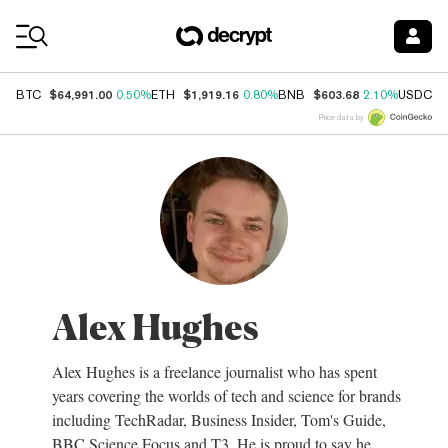
Coin Prices
$64,991.00
$1,919.16
$603.68
$
BTC
0.50%
ETH
0.80%
BNB
2.10%
USDC
Price data by
Alex Hughes
Alex Hughes is a freelance journalist who has spent
years covering the worlds of tech and science for brands
including TechRadar, Business Insider, Tom's Guide,
BBC Science Focus and T3. He is proud to say he