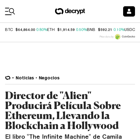
Coin Prices
$64,864.00
$1,914.59
$592.21
$
BTC
0.80%
ETH
0.50%
BNB
0.10%
USDC
Price data by
Noticias
Negocios
Director de "Alien"
Producirá Película Sobre
Ethereum, Llevando la
Blockchain a Hollywood
El libro "The Infinite Machine" de Camila