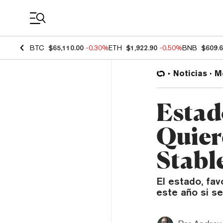
Coin Prices
BTC
$65,110.00
-0.30%
ETH
$1,922.90
-0.50%
BNB
$609.
Noticias
M
Estad
Quier
Stabl
El estado, fav
este año si se