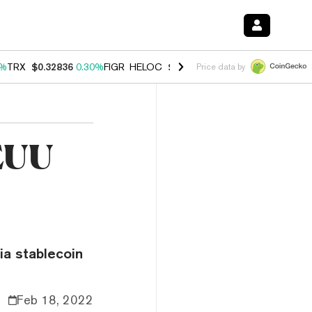
0%
TRX
$0.32836
0.30%
FIGR_HELOC
$1.007
-2.70%
HYPE
$54.58
-3
Price data by
EUU
ia stablecoin
Feb 18, 2022