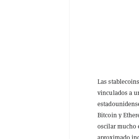
Las stablecoin
vinculados a u
estadounidense
Bitcoin y Ethe
oscilar mucho 
aproximado ind