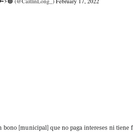
🔑⚡️🟠 (@CaitlinLong_)
February 17, 2022
n bono [municipal] que no paga intereses ni tiene 