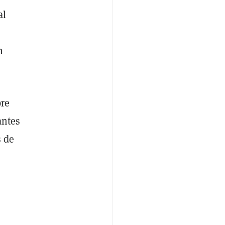
al
n
bre
antes
s de