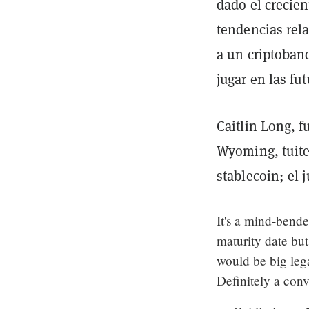
dado el crecien
tendencias rel
a un criptoban
jugar en las f
Caitlin Long, f
Wyoming, tuite
stablecoin; el
It's a mind-bende
maturity date but 
would be big lega
Definitely a conv