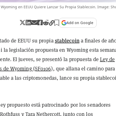
 Wyoming en EEUU Quiere Lanzar Su Propia Stablecoin. Image: Shu
Add on Google
stablecoin
stado de EEUU su propia
a finales de añ
 si la legislación propuesta en Wyoming esta seman
ente. El jueves, se presentó la propuesta de
Ley de
es de Wyoming (SF0106)
, que allana el camino para
rable a las criptomonedas, lance su propia stableco
ley propuesto está patrocinado por los senadores
 Rothfuss y Tara Nethercott, junto con los