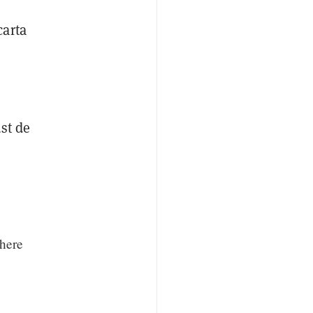
carta
a
st de
there