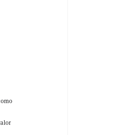
 como
alor