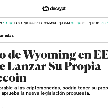
69
1.10%
USDC
$0.999651
0.00%
XRP
$1.044
0.50%
SOL
$76.01
2.3
onedas
o de Wyoming en E
e Lanzar Su Propia
ecoin
orable a las criptomonedas, podría tener su prop
 aprueba la nueva legislación propuesta.