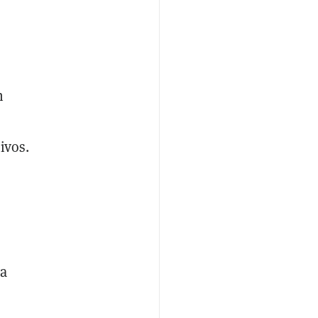
n
ivos.
da