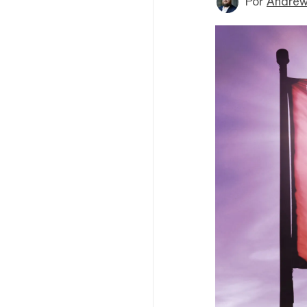
Por
Andrew