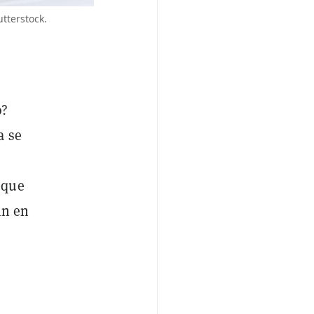
tterstock.
o?
a se
 que
in en