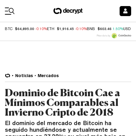
Coin Prices
$64,895.00
$1,916.45
$603.46
BTC
-0.10%
ETH
-0.10%
BNB
1.50%
USDC
Price data by
Noticias
Mercados
Dominio de Bitcoin Cae a
Mínimos Comparables al
Invierno Cripto de 2018
El dominio del mercado de Bitcoin ha
seguido hundiéndose y actualmente se