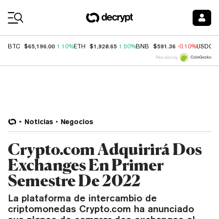
Coin Prices
$65,196.00
$1,928.65
$591.36
BTC
1.10%
ETH
1.50%
BNB
-0.10%
USDC
Price data by
Noticias
Negocios
Crypto.com Adquirirá Dos
Exchanges En Primer
Semestre De 2022
La plataforma de intercambio de
criptomonedas Crypto.com ha anunciado