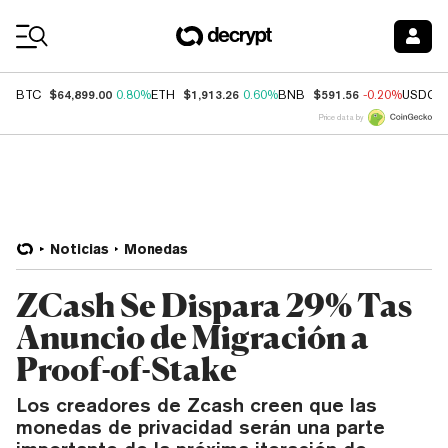
Coin Prices
$64,899.00
$1,913.26
$591.56
BTC
0.80%
ETH
0.60%
BNB
-0.20%
USDC
Price data by
Noticias
Monedas
ZCash Se Dispara 29% Tas
Anuncio de Migración a
Proof-of-Stake
Los creadores de Zcash creen que las
monedas de privacidad serán una parte