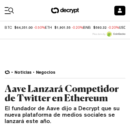
Coin Prices
$64,351.00
$1,901.55
$593.32
BTC
-0.50%
ETH
-0.20%
BNB
-0.20%
USDC
Price data by
Noticias
Negocios
Aave Lanzará Competidor
de Twitter en Ethereum
El fundador de Aave dijo a Decrypt que su
nueva plataforma de medios sociales se
lanzará este año.