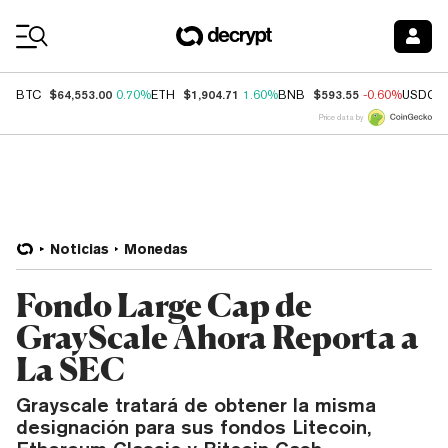
Coin Prices
$64,553.00
$1,904.71
$593.55
BTC
0.70%
ETH
1.60%
BNB
-0.60%
USDC
Price data by
Noticias
Monedas
Fondo Large Cap de
GrayScale Ahora Reporta a
La SEC
Grayscale tratará de obtener la misma
designación para sus fondos Litecoin,