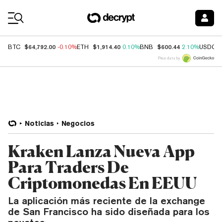
Coin Prices
$64,792.00
$1,914.40
$600.44
BTC
-0.10%
ETH
0.10%
BNB
2.10%
USDC
Price data by
Noticias
Negocios
Kraken Lanza Nueva App
Para Traders De
Criptomonedas En EEUU
La aplicación más reciente de la exchange
de San Francisco ha sido diseñada para los