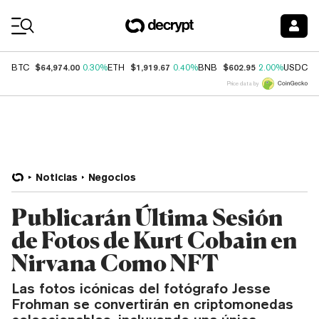
Coin Prices
$64,974.00
$1,919.67
$602.95
$
BTC
0.30%
ETH
0.40%
BNB
2.00%
USDC
Price data by
Noticias
Negocios
Publicarán Última Sesión
de Fotos de Kurt Cobain en
Nirvana Como NFT
Las fotos icónicas del fotógrafo Jesse
Frohman se convertirán en criptomonedas