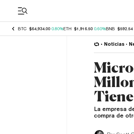
Coin Prices
BTC
$64,934.00
0.80%
ETH
$1,916.50
0.60%
BNB
$592.54
Noticias
N
Micro
Millo
Tiene
La empresa de
compra de otro