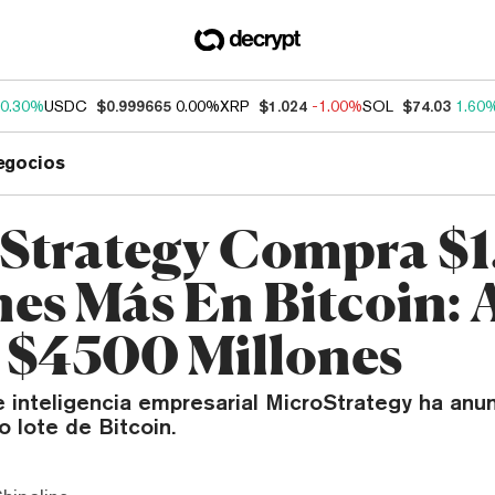
0.30%
USDC
$0.999665
0.00%
XRP
$1.024
-1.00%
SOL
$74.03
1.60
egocios
Strategy Compra $
nes Más En Bitcoin:
 $4500 Millones
 inteligencia empresarial MicroStrategy ha anun
 lote de Bitcoin.