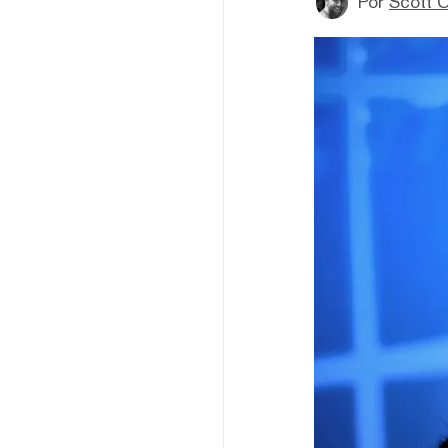
Por
Scott C