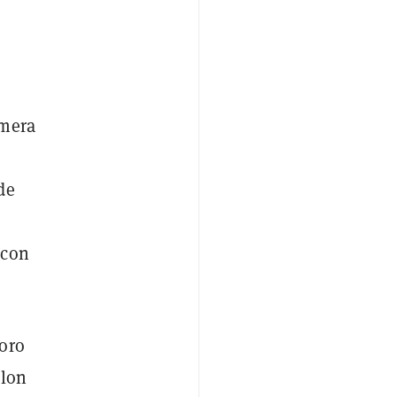
imera
de
 con
 oro
Elon