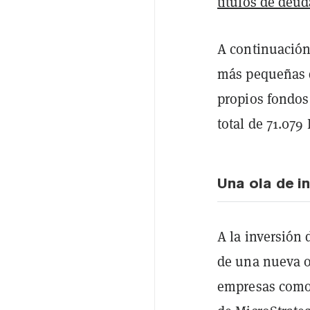
títulos de deud
A continuación
más pequeñas
propios fondos
total de 71.07
Una ola de in
A la inversión 
de una nueva ol
empresas com