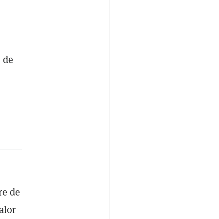
s de
re de
alor