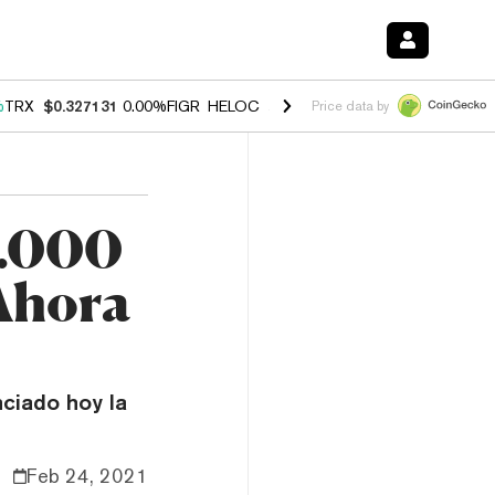
%
TRX
$0.327131
0.00%
FIGR_HELOC
$1.029
1.20%
HYPE
$54.50
-2.
Price data by
1.000
 Ahora
ciado hoy la
Feb 24, 2021