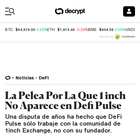
Coin Prices
$64,979.00
$1,915.46
$604.59
BTC
0.20%
ETH
-0.20%
BNB
0.50%
USDC
Price data by
Noticias
DeFi
La Pelea Por La Que 1 inch
No Aparece en Defi Pulse
Una disputa de años ha hecho que DeFi
Pulse sólo trabaje con la comunidad de
1inch Exchange, no con su fundador.