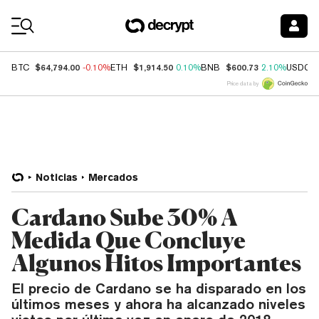
Coin Prices
$64,794.00
$1,914.50
$600.73
BTC
-0.10%
ETH
0.10%
BNB
2.10%
USDC
Price data by
Noticias
Mercados
Cardano Sube 30% A
Medida Que Concluye
Algunos Hitos Importantes
El precio de Cardano se ha disparado en los
últimos meses y ahora ha alcanzado niveles