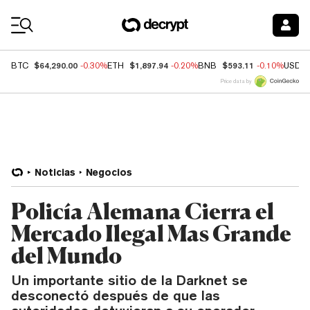
Coin Prices
$64,290.00
$1,897.94
$593.11
BTC
-0.30%
ETH
-0.20%
BNB
-0.10%
USDC
Price data by
Noticias
Negocios
Policía Alemana Cierra el
Mercado Ilegal Mas Grande
del Mundo
Un importante sitio de la Darknet se
desconectó después de que las