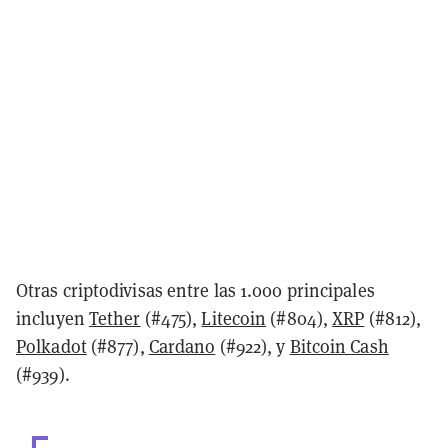
Otras criptodivisas entre las 1.000 principales
incluyen
Tether
(#475),
Litecoin
(#804),
XRP
(#812),
Polkadot
(#877),
Cardano
(#922), y
Bitcoin Cash
(#939).