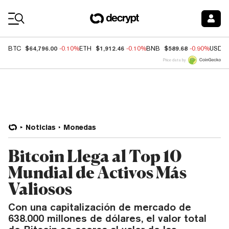
Coin Prices
$64,796.00
$1,912.46
$589.68
BTC
-0.10%
ETH
-0.10%
BNB
-0.90%
USDC
Price data by
Noticias
Monedas
Bitcoin Llega al Top 10
Mundial de Activos Más
Valiosos
Con una capitalización de mercado de
638.000 millones de dólares, el valor total