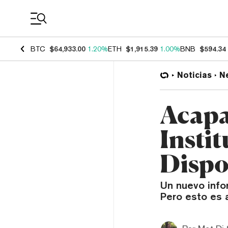
Coin Prices
BTC
$64,933.00
1.20%
ETH
$1,915.39
1.00%
BNB
$594.34
Noticias
N
Acapa
Insti
Dispo
Un nuevo infor
Pero esto es 