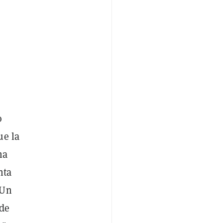
o
ue la
na
nta
 Un
 de