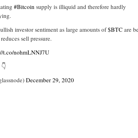
lating
#Bitcoin
supply is illiquid and therefore hardly
ying.
bullish investor sentiment as large amounts of
$BTC
are b
reduces sell pressure.
s://t.co/nohmLNNJ7U
 👇
glassnode)
December 29, 2020