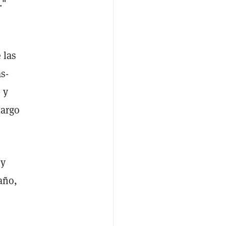
."
 las
s-
 y
largo
 y
año,