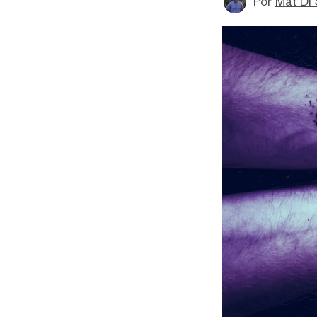
Por
Mat Di 