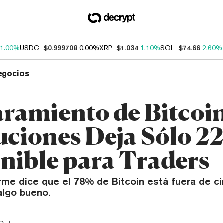
1.00%
USDC
$0.999708
0.00%
XRP
$1.034
1.10%
SOL
$74.66
2.60%
egocios
ramiento de Bitcoi
tuciones Deja Sólo 2
nible para Traders
me dice que el 78% de Bitcoin está fuera de cir
algo bueno.