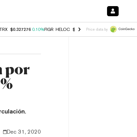
TRX
$0.327276
0.10%
FIGR_HELOC
$1.007
-1.20%
HYPE
$54.35
-1.
Price data by
n por
2%
culación.
Dec 31, 2020