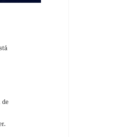
stá
 de
r.